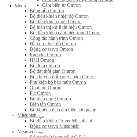
Cảm biến từ Omron
Menu
Bộ nguồn Omron
Bộ điều khiển nhiệt độ Omron
Bộ điều khiển mức Omron
Bộ hiển thị xử lí tín hiệu Omron
Bộ điều khiển cảm biến rung Omron
Công tắc hành trình Omron
Đầu dò nhiệt độ Omron
Động cơ servo Omron
Encoder Omron
HMI Omron
Bộ đếm Omron
Bộ đặt thời gian Omron
Bộ chuyển đổi xung chậm Omron
Phụ kiện bộ báo mức Omron
Quạt hút Omron
Plc Omron
Bộ biến dòng Omron
Biến tần Omron
Bộ khuếch đại cảm biến sợi quang
Mitsubishi
Bộ điều khiển Driver Mitsubishi
Động cơ servo Mitsubishi
Meanwell