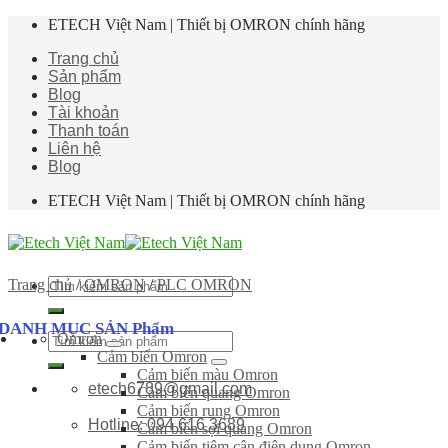
Skip
ETECH Việt Nam | Thiết bị OMRON chính hãng
to
Trang chủ
content
Sản phẩm
Blog
Tài khoản
Thanh toán
Liên hệ
Blog
ETECH Việt Nam | Thiết bị OMRON chính hãng
Tìm
Trang chủ
/
OMRON
/
PLC OMRON
kiếm:
DANH MỤC SẢN Phẩm
Omron
Tìm
Cảm biến Omron
kiếm:
Cảm biến màu Omron
etech6789@gmail.com
Cảm biến quang Omron
Cảm biến rung Omron
Hotline: 094 616 3689
Cảm biến sợi quang Omron
Cảm biến tiệm cận điện dung Omron