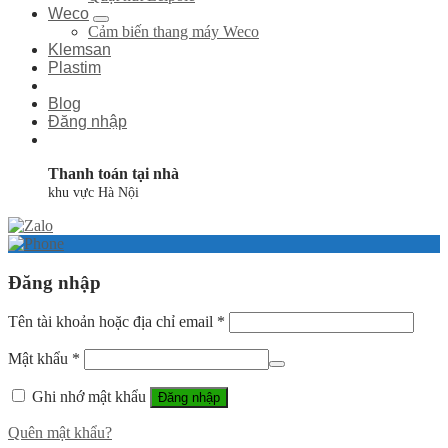
Weco
Cảm biến thang máy Weco
Klemsan
Plastim
Blog
Đăng nhập
Thanh toán tại nhà
khu vực Hà Nội
Đăng nhập
Tên tài khoản hoặc địa chỉ email
*
Mật khẩu
*
Ghi nhớ mật khẩu
Đăng nhập
Quên mật khẩu?