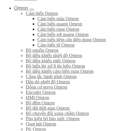
Omron
Cảm biến Omron
Cảm biến màu Omron
Cảm biến quang Omron
Cảm biến rung Omron
Cảm biến sợi quang Omron
Cảm biến tiệm cận điện dung Omron
Cảm biến từ Omron
Bộ nguồn Omron
Bộ điều khiển nhiệt độ Omron
Bộ điều khiển mức Omron
Bộ hiển thị xử lí tín hiệu Omron
Bộ điều khiển cảm biến rung Omron
Công tắc hành trình Omron
Đầu dò nhiệt độ Omron
Động cơ servo Omron
Encoder Omron
HMI Omron
Bộ đếm Omron
Bộ đặt thời gian Omron
Bộ chuyển đổi xung chậm Omron
Phụ kiện bộ báo mức Omron
Quạt hút Omron
Plc Omron