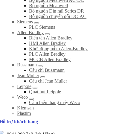
Bộ nguồn Meanwell AC-DC
Bộ nguồn Meanwell
Bô nguồn Din rail Series DR
Bộ nguồn chuyển đổi DC-AC
Siemens
PLC Siemens
Allen Bradley
Biến tần Allen Bradley
HMI Allen Bradley
Khởi động mềm Allen-Bradley
PLC Allen Bradley
MCCB Allen Bradley
Bussmann
Cầu chì Bussmann
Jean Muller
Cầu chì Jean Muller
Leipole
Quạt hút Leipole
Weco
Cảm biến thang máy Weco
Klemsan
Plastim
Hỗ trợ khách hàng
0941 900 749 (Ms Hồng)