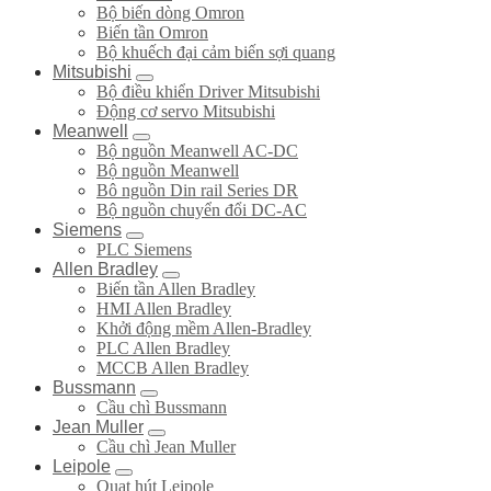
Bộ biến dòng Omron
Biến tần Omron
Bộ khuếch đại cảm biến sợi quang
Mitsubishi
Bộ điều khiển Driver Mitsubishi
Động cơ servo Mitsubishi
Meanwell
Bộ nguồn Meanwell AC-DC
Bộ nguồn Meanwell
Bô nguồn Din rail Series DR
Bộ nguồn chuyển đổi DC-AC
Siemens
PLC Siemens
Allen Bradley
Biến tần Allen Bradley
HMI Allen Bradley
Khởi động mềm Allen-Bradley
PLC Allen Bradley
MCCB Allen Bradley
Bussmann
Cầu chì Bussmann
Jean Muller
Cầu chì Jean Muller
Leipole
Quạt hút Leipole