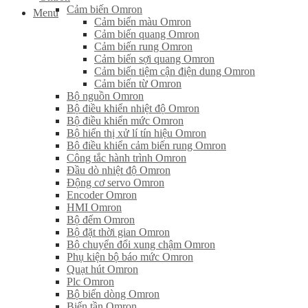
Cảm biến Omron
Menu
Cảm biến màu Omron
Cảm biến quang Omron
Cảm biến rung Omron
Cảm biến sợi quang Omron
Cảm biến tiệm cận điện dung Omron
Cảm biến từ Omron
Bộ nguồn Omron
Bộ điều khiển nhiệt độ Omron
Bộ điều khiển mức Omron
Bộ hiển thị xử lí tín hiệu Omron
Bộ điều khiển cảm biến rung Omron
Công tắc hành trình Omron
Đầu dò nhiệt độ Omron
Động cơ servo Omron
Encoder Omron
HMI Omron
Bộ đếm Omron
Bộ đặt thời gian Omron
Bộ chuyển đổi xung chậm Omron
Phụ kiện bộ báo mức Omron
Quạt hút Omron
Plc Omron
Bộ biến dòng Omron
Biến tần Omron