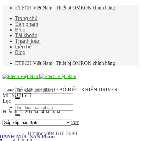
Skip
ETECH Việt Nam | Thiết bị OMRON chính hãng
to
Trang chủ
content
Sản phẩm
Blog
Tài khoản
Thanh toán
Liên hệ
Blog
ETECH Việt Nam | Thiết bị OMRON chính hãng
Tìm
Trang chủ
/
MITSUBISHI
/
BỘ ĐIỀU KHIỂN DRIVER
kiếm:
MITSUBISHI
Lọc
Tìm
Hiển thị 1–20 của 24 kết quả
kiếm:
etech6789@gmail.com
Hotline: 094 616 3689
DANH MỤC SẢN Phẩm
Omron