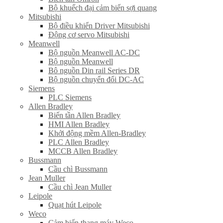
Bộ khuếch đại cảm biến sợi quang
Mitsubishi
Bộ điều khiển Driver Mitsubishi
Động cơ servo Mitsubishi
Meanwell
Bộ nguồn Meanwell AC-DC
Bộ nguồn Meanwell
Bô nguồn Din rail Series DR
Bộ nguồn chuyển đổi DC-AC
Siemens
PLC Siemens
Allen Bradley
Biến tần Allen Bradley
HMI Allen Bradley
Khởi động mềm Allen-Bradley
PLC Allen Bradley
MCCB Allen Bradley
Bussmann
Cầu chì Bussmann
Jean Muller
Cầu chì Jean Muller
Leipole
Quạt hút Leipole
Weco
Cảm biến thang máy Weco