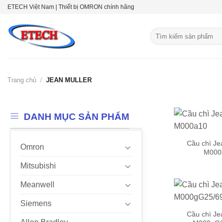
Skip
ETECH Việt Nam | Thiết bị OMRON chính hãng
to
content
Tìm
kiếm:
Trang chủ
/
JEAN MULLER
DANH MỤC SẢN PHẨM
Cầu chì Je
Omron
M000
Mitsubishi
Meanwell
Siemens
Cầu chì Je