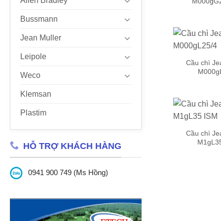
Allen Bradley
M000gG2
Bussmann
Jean Muller
Leipole
Cầu chì Je
M000g
Weco
Klemsan
Plastim
Cầu chì Je
M1gL3
HỖ TRỢ KHÁCH HÀNG
0941 900 749 (Ms Hồng)