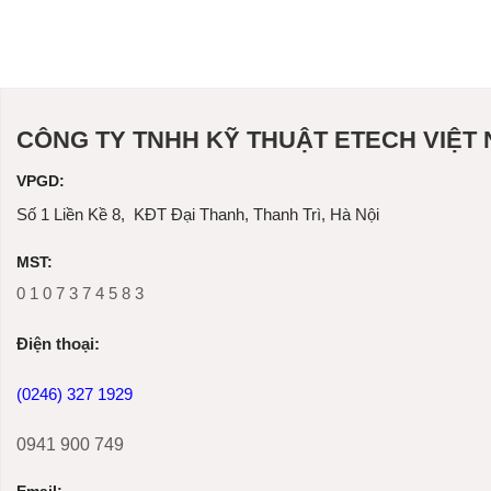
CÔNG TY TNHH KỸ THUẬT ETECH VIỆT
VPGD:
Số 1 Liền Kề 8, KĐT Đại Thanh, Thanh Trì, Hà Nội
MST:
0 1 0 7 3 7 4 5 8 3
Ðiện thoại:
(0246) 327 1929
0941 900 749