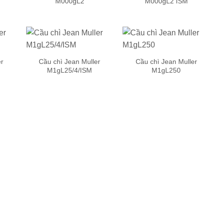
M000gL2
M000gL2 ISM
 to
Add to
Add to
list
wishlist
wishlist
er
Cầu chì Jean Muller
Cầu chì Jean Muller
M1gL25/4/ISM
M1gL250
 to
Add to
Add to
list
wishlist
wishlist