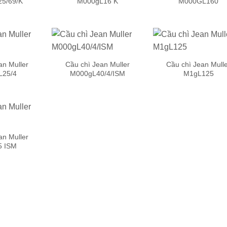
5/69/K
M000gL16 K
M000GL160
Add to
Add to
Add
wishlist
wishlist
wish
an Muller
Cầu chì Jean Muller
Cầu chì Jean Mull
L25/4
M000gL40/4/ISM
M1gL125
Add to
Add to
Add
wishlist
wishlist
wish
an Muller
5 ISM
Add to
wishlist