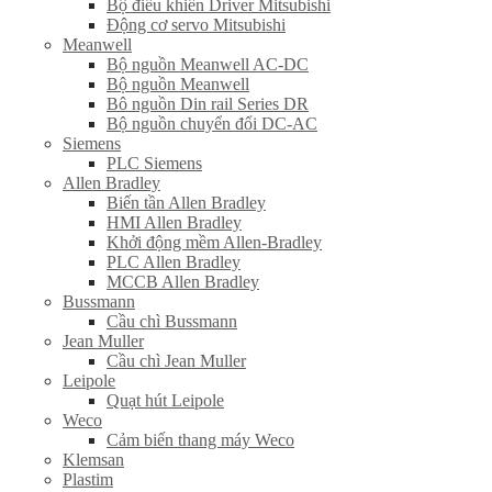
Bộ điều khiển Driver Mitsubishi
Động cơ servo Mitsubishi
Meanwell
Bộ nguồn Meanwell AC-DC
Bộ nguồn Meanwell
Bô nguồn Din rail Series DR
Bộ nguồn chuyển đổi DC-AC
Siemens
PLC Siemens
Allen Bradley
Biến tần Allen Bradley
HMI Allen Bradley
Khởi động mềm Allen-Bradley
PLC Allen Bradley
MCCB Allen Bradley
Bussmann
Cầu chì Bussmann
Jean Muller
Cầu chì Jean Muller
Leipole
Quạt hút Leipole
Weco
Cảm biến thang máy Weco
Klemsan
Plastim