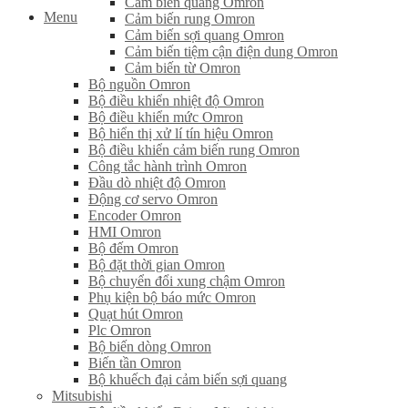
Cảm biến quang Omron
Menu
Cảm biến rung Omron
Cảm biến sợi quang Omron
Cảm biến tiệm cận điện dung Omron
Cảm biến từ Omron
Bộ nguồn Omron
Bộ điều khiển nhiệt độ Omron
Bộ điều khiển mức Omron
Bộ hiển thị xử lí tín hiệu Omron
Bộ điều khiển cảm biến rung Omron
Công tắc hành trình Omron
Đầu dò nhiệt độ Omron
Động cơ servo Omron
Encoder Omron
HMI Omron
Bộ đếm Omron
Bộ đặt thời gian Omron
Bộ chuyển đổi xung chậm Omron
Phụ kiện bộ báo mức Omron
Quạt hút Omron
Plc Omron
Bộ biến dòng Omron
Biến tần Omron
Bộ khuếch đại cảm biến sợi quang
Mitsubishi