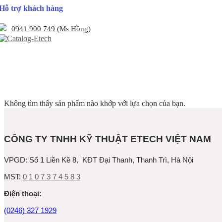
Hỗ trợ khách hàng
0941 900 749 (Ms Hồng)
Không tìm thấy sản phẩm nào khớp với lựa chọn của bạn.
CÔNG TY TNHH KỸ THUẬT ETECH VIỆT NAM
VPGD:
Số 1 Liền Kề 8, KĐT Đại Thanh, Thanh Trì, Hà Nội
MST:
0 1 0 7 3 7 4 5 8 3
Ðiện thoại:
(0246) 327 1929