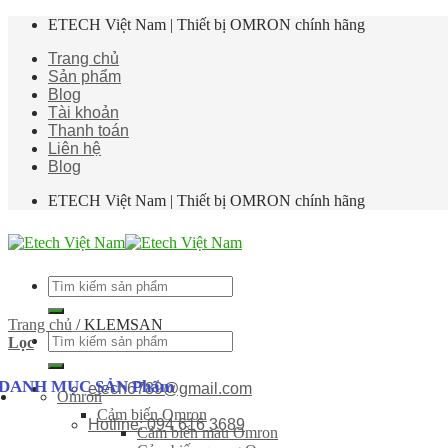
Skip
ETECH Việt Nam | Thiết bị OMRON chính hãng
to
Trang chủ
content
Sản phẩm
Blog
Tài khoản
Thanh toán
Liên hệ
Blog
ETECH Việt Nam | Thiết bị OMRON chính hãng
Tìm
kiếm:
Trang chủ
/
KLEMSAN
Tìm
Lọc
kiếm:
DANH MỤC SẢN Phẩm
etech6789@gmail.com
Omron
Cảm biến Omron
Hotline: 094 616 3689
Cảm biến màu Omron