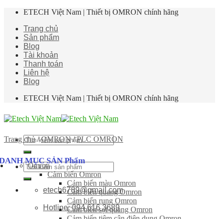
Skip
ETECH Việt Nam | Thiết bị OMRON chính hãng
to
Trang chủ
content
Sản phẩm
Blog
Tài khoản
Thanh toán
Liên hệ
Blog
ETECH Việt Nam | Thiết bị OMRON chính hãng
Tìm
Trang chủ
/
OMRON
/
PLC OMRON
kiếm:
DANH MỤC SẢN Phẩm
Omron
Tìm
Cảm biến Omron
kiếm:
Cảm biến màu Omron
etech6789@gmail.com
Cảm biến quang Omron
Cảm biến rung Omron
Hotline: 094 616 3689
Cảm biến sợi quang Omron
Cảm biến tiệm cận điện dung Omron