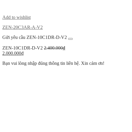
Add to wishlist
ZEN-20C3AR-A-V2
Gửi yêu cầu ZEN-10C1DR-D-V2
Giá
ZEN-10C1DR-D-V2
2.400.000
₫
Giá
gốc
2.000.000
₫
hiện
là:
Bạn vui lòng nhập đúng thông tin liên hệ. Xin cảm ơn!
tại
2.400.000₫.
là:
2.000.000₫.