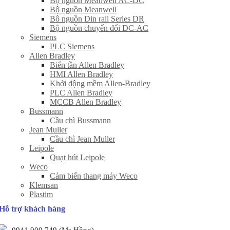
Bộ nguồn Meanwell AC-DC
Bộ nguồn Meanwell
Bô nguồn Din rail Series DR
Bộ nguồn chuyển đổi DC-AC
Siemens
PLC Siemens
Allen Bradley
Biến tần Allen Bradley
HMI Allen Bradley
Khởi động mềm Allen-Bradley
PLC Allen Bradley
MCCB Allen Bradley
Bussmann
Cầu chì Bussmann
Jean Muller
Cầu chì Jean Muller
Leipole
Quạt hút Leipole
Weco
Cảm biến thang máy Weco
Klemsan
Plastim
Hỗ trợ khách hàng
0941 900 749 (Ms Hồng)