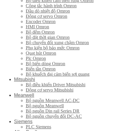
Bộ điều khiển cảm biến rung Omron
Công tắc hành trình Omron
Đầu dò nhiệt độ Omron
Động cơ servo Omron
Encoder Omron
HMI Omron
Bộ đếm Omron
Bộ đặt thời gian Omron
Bộ chuyển đổi xung chậm Omron
Phụ kiện bộ báo mức Omron
Quạt hút Omron
Plc Omron
Bộ biến dòng Omron
Biến tần Omron
Bộ khuếch đại cảm biến sợi quang
Mitsubishi
Bộ điều khiển Driver Mitsubishi
Động cơ servo Mitsubishi
Meanwell
Bộ nguồn Meanwell AC-DC
Bộ nguồn Meanwell
Bô nguồn Din rail Series DR
Bộ nguồn chuyển đổi DC-AC
Siemens
PLC Siemens