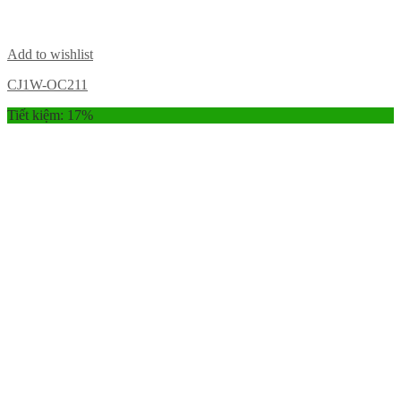
Add to wishlist
CJ1W-OC211
Tiết kiệm: 17%