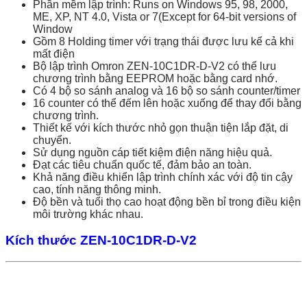
Phần mềm lập trình: Runs on Windows 95, 98, 2000,
ME, XP, NT 4.0, Vista or 7(Except for 64-bit versions of
Window
Gồm 8 Holding timer với trạng thái được lưu kể cả khi
mất điện
Bộ lập trình Omron ZEN-10C1DR-D-V2 có thể lưu
chương trình bằng EEPROM hoặc bằng card nhớ.
Có 4 bộ so sánh analog và 16 bộ so sánh counter/timer
16 counter có thể đếm lên hoặc xuống để thay đổi bằng
chương trình.
Thiết kế với kích thước nhỏ gọn thuận tiện lắp đặt, di
chuyển.
Sử dụng nguồn cáp tiết kiệm điện năng hiệu quả.
Đạt các tiêu chuẩn quốc tế, đảm bảo an toàn.
Khả năng điều khiển lập trình chính xác với độ tin cậy
cao, tính năng thông minh.
Độ bền và tuổi thọ cao hoạt động bền bỉ trong điều kiện
môi trường khác nhau.
Kích thước ZEN-10C1DR-D-V2