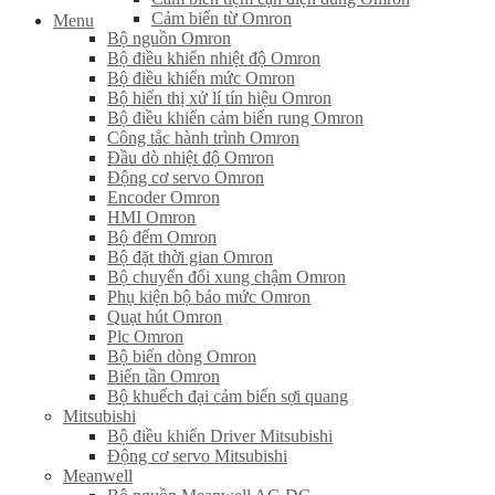
Cảm biến từ Omron
Menu
Bộ nguồn Omron
Bộ điều khiển nhiệt độ Omron
Bộ điều khiển mức Omron
Bộ hiển thị xử lí tín hiệu Omron
Bộ điều khiển cảm biến rung Omron
Công tắc hành trình Omron
Đầu dò nhiệt độ Omron
Động cơ servo Omron
Encoder Omron
HMI Omron
Bộ đếm Omron
Bộ đặt thời gian Omron
Bộ chuyển đổi xung chậm Omron
Phụ kiện bộ báo mức Omron
Quạt hút Omron
Plc Omron
Bộ biến dòng Omron
Biến tần Omron
Bộ khuếch đại cảm biến sợi quang
Mitsubishi
Bộ điều khiển Driver Mitsubishi
Động cơ servo Mitsubishi
Meanwell