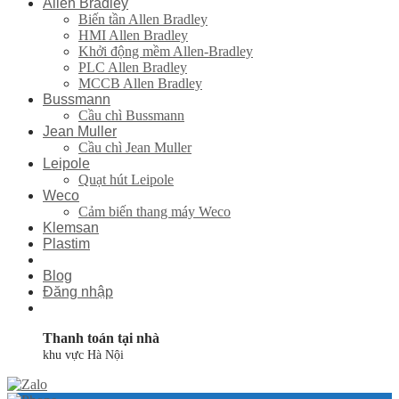
Allen Bradley
Biến tần Allen Bradley
HMI Allen Bradley
Khởi động mềm Allen-Bradley
PLC Allen Bradley
MCCB Allen Bradley
Bussmann
Cầu chì Bussmann
Jean Muller
Cầu chì Jean Muller
Leipole
Quạt hút Leipole
Weco
Cảm biến thang máy Weco
Klemsan
Plastim
Blog
Đăng nhập
Thanh toán tại nhà
khu vực Hà Nội