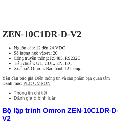
ZEN-10C1DR-D-V2
Nguồn cấp: 12 đến 24 VDC
Số lượng ngõ vào/ra: 20
Cổng truyền thông: RS485, RS232C
Tiêu chuẩn: UL, CUL, EN, IEC
Xuất xứ: Omron. Bảo hành 12 tháng.
Yêu cầu báo giá
Điền thông tin và sản phẩm bạn quan tâm
Danh mục:
PLC OMRON
Thông tin chi tiết
Đánh giá & bình luận
Bộ lập trình Omron ZEN-10C1DR-D-
V2