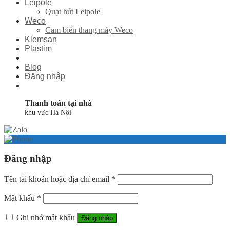
Leipole
Quạt hút Leipole
Weco
Cảm biến thang máy Weco
Klemsan
Plastim
Blog
Đăng nhập
Thanh toán tại nhà
khu vực Hà Nội
Đăng nhập
Tên tài khoản hoặc địa chỉ email
*
Mật khẩu
*
Ghi nhớ mật khẩu
Đăng nhập