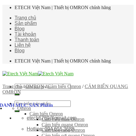
Skip
ETECH Việt Nam | Thiết bị OMRON chính hãng
to
Trang chủ
content
Sản phẩm
Blog
Tài khoản
Thanh toán
Liên hệ
Blog
ETECH Việt Nam | Thiết bị OMRON chính hãng
Tìm
Trang chủ
/
OMRON
/
Cảm biến Omron
/
CẢM BIẾN QUANG
kiếm:
OMRON
Tìm
DANH MỤC SẢN Phẩm
Omron
kiếm:
Cảm biến Omron
etech6789@gmail.com
Cảm biến màu Omron
Cảm biến quang Omron
Hotline: 094 616 3689
Cảm biến rung Omron
Cảm biến sợi quang Omron