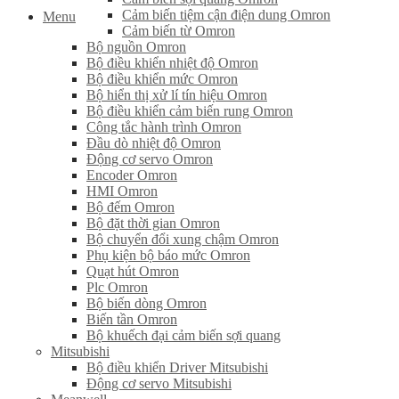
Cảm biến tiệm cận điện dung Omron
Menu
Cảm biến từ Omron
Bộ nguồn Omron
Bộ điều khiển nhiệt độ Omron
Bộ điều khiển mức Omron
Bộ hiển thị xử lí tín hiệu Omron
Bộ điều khiển cảm biến rung Omron
Công tắc hành trình Omron
Đầu dò nhiệt độ Omron
Động cơ servo Omron
Encoder Omron
HMI Omron
Bộ đếm Omron
Bộ đặt thời gian Omron
Bộ chuyển đổi xung chậm Omron
Phụ kiện bộ báo mức Omron
Quạt hút Omron
Plc Omron
Bộ biến dòng Omron
Biến tần Omron
Bộ khuếch đại cảm biến sợi quang
Mitsubishi
Bộ điều khiển Driver Mitsubishi
Động cơ servo Mitsubishi