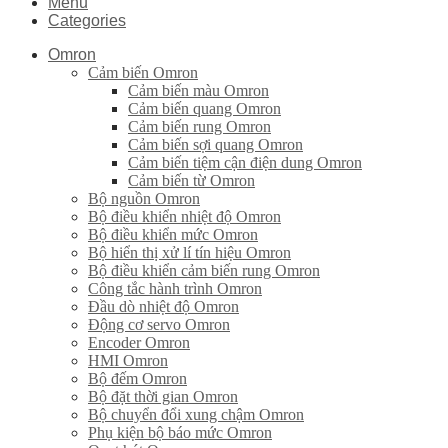
Menu
Categories
Omron
Cảm biến Omron
Cảm biến màu Omron
Cảm biến quang Omron
Cảm biến rung Omron
Cảm biến sợi quang Omron
Cảm biến tiệm cận điện dung Omron
Cảm biến từ Omron
Bộ nguồn Omron
Bộ điều khiển nhiệt độ Omron
Bộ điều khiển mức Omron
Bộ hiển thị xử lí tín hiệu Omron
Bộ điều khiển cảm biến rung Omron
Công tắc hành trình Omron
Đầu dò nhiệt độ Omron
Động cơ servo Omron
Encoder Omron
HMI Omron
Bộ đếm Omron
Bộ đặt thời gian Omron
Bộ chuyển đổi xung chậm Omron
Phụ kiện bộ báo mức Omron