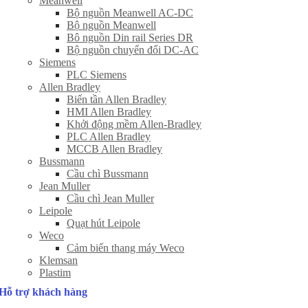
Meanwell
Bộ nguồn Meanwell AC-DC
Bộ nguồn Meanwell
Bô nguồn Din rail Series DR
Bộ nguồn chuyển đổi DC-AC
Siemens
PLC Siemens
Allen Bradley
Biến tần Allen Bradley
HMI Allen Bradley
Khởi động mềm Allen-Bradley
PLC Allen Bradley
MCCB Allen Bradley
Bussmann
Cầu chì Bussmann
Jean Muller
Cầu chì Jean Muller
Leipole
Quạt hút Leipole
Weco
Cảm biến thang máy Weco
Klemsan
Plastim
Hỗ trợ khách hàng