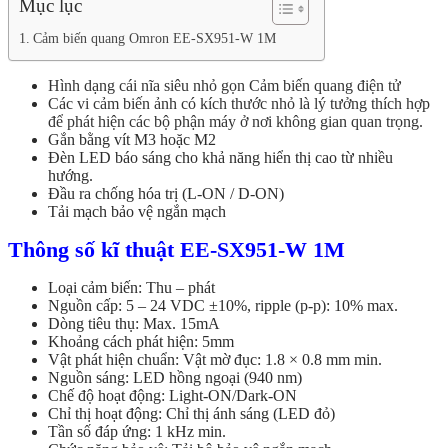
Mục lục
Cảm biến quang Omron EE-SX951-W 1M
Hình dạng cái nĩa siêu nhỏ gọn Cảm biến quang điện tử
Các vi cảm biến ảnh có kích thước nhỏ là lý tưởng thích hợp
để phát hiện các bộ phận máy ở nơi không gian quan trọng.
Gắn bằng vít M3 hoặc M2
Đèn LED báo sáng cho khả năng hiển thị cao từ nhiều
hướng.
Đầu ra chống hóa trị (L-ON / D-ON)
Tải mạch bảo vệ ngắn mạch
Thông số kĩ thuật EE-SX951-W 1M
Loại cảm biến: Thu – phát
Nguồn cấp: 5 – 24 VDC ±10%, ripple (p-p): 10% max.
Dòng tiêu thụ: Max. 15mA
Khoảng cách phát hiện: 5mm
Vật phát hiện chuẩn: Vật mờ đục: 1.8 × 0.8 mm min.
Nguồn sáng: LED hồng ngoại (940 nm)
Chế độ hoạt động: Light-ON/Dark-ON
Chỉ thị hoạt động: Chỉ thị ánh sáng (LED đỏ)
Tần số đáp ứng: 1 kHz min.