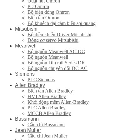
Quạt hút Omron
Plc Omron
Bộ biến dòng Omron
Biến tần Omron
Bộ khuếch đại cảm biến sợi quang
Mitsubishi
Bộ điều khiển Driver Mitsubishi
Động cơ servo Mitsubishi
Meanwell
Bộ nguồn Meanwell AC-DC
Bộ nguồn Meanwell
Bô nguồn Din rail Series DR
Bộ nguồn chuyển đổi DC-AC
Siemens
PLC Siemens
Allen Bradley
Biến tần Allen Bradley
HMI Allen Bradley
Khởi động mềm Allen-Bradley
PLC Allen Bradley
MCCB Allen Bradley
Bussmann
Cầu chì Bussmann
Jean Muller
Cầu chì Jean Muller