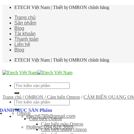
Skip
ETECH Việt Nam | Thiết bị OMRON chính hãng
to
Trang chủ
content
Sản phẩm
Blog
Tài khoản
Thanh toán
Liên hệ
Blog
ETECH Việt Nam | Thiết bị OMRON chính hãng
Tìm
kiếm:
Trang chủ
/
OMRON
/
Cảm biến Omron
/
CẢM BIẾN QUANG O
Tìm
kiếm:
DANH MỤC SẢN Phẩm
Omron
etech6789@gmail.com
Cảm biến Omron
Cảm biến màu Omron
Hotline: 094 616 3689
Cảm biến quang Omron