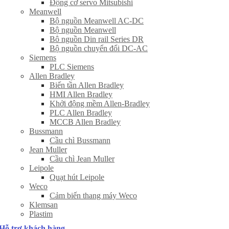
Động cơ servo Mitsubishi
Meanwell
Bộ nguồn Meanwell AC-DC
Bộ nguồn Meanwell
Bô nguồn Din rail Series DR
Bộ nguồn chuyển đổi DC-AC
Siemens
PLC Siemens
Allen Bradley
Biến tần Allen Bradley
HMI Allen Bradley
Khởi động mềm Allen-Bradley
PLC Allen Bradley
MCCB Allen Bradley
Bussmann
Cầu chì Bussmann
Jean Muller
Cầu chì Jean Muller
Leipole
Quạt hút Leipole
Weco
Cảm biến thang máy Weco
Klemsan
Plastim
Hỗ trợ khách hàng