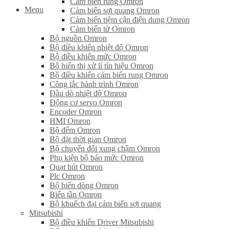
Cảm biến rung Omron
Menu
Cảm biến sợi quang Omron
Cảm biến tiệm cận điện dung Omron
Cảm biến từ Omron
Bộ nguồn Omron
Bộ điều khiển nhiệt độ Omron
Bộ điều khiển mức Omron
Bộ hiển thị xử lí tín hiệu Omron
Bộ điều khiển cảm biến rung Omron
Công tắc hành trình Omron
Đầu dò nhiệt độ Omron
Động cơ servo Omron
Encoder Omron
HMI Omron
Bộ đếm Omron
Bộ đặt thời gian Omron
Bộ chuyển đổi xung chậm Omron
Phụ kiện bộ báo mức Omron
Quạt hút Omron
Plc Omron
Bộ biến dòng Omron
Biến tần Omron
Bộ khuếch đại cảm biến sợi quang
Mitsubishi
Bộ điều khiển Driver Mitsubishi