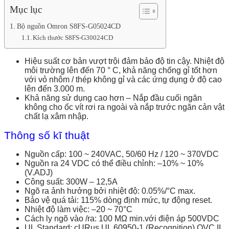
Mục lục
Bộ nguồn Omron S8FS-G05024CD
Kích thước S8FS-G30024CD
Hiệu suất cơ bản vượt trội đảm bảo độ tin cậy. Nhiệt độ
môi trường lên đến 70 ° C, khả năng chống gỉ tốt hơn
với vỏ nhôm / thép không gỉ và các ứng dụng ở độ cao
lên đến 3.000 m.
Khả năng sử dụng cao hơn – Nắp đầu cuối ngăn
không cho ốc vít rơi ra ngoài và nắp trước ngăn cản vật
chất lạ xâm nhập.
Thông số kĩ thuật
Nguồn cấp: 100 ~ 240VAC, 50/60 Hz / 120 ~ 370VDC
Nguồn ra 24 VDC có thể điều chỉnh: –10% ~ 10%
(V.ADJ)
Công suất: 300W – 12,5A
Ngõ ra ảnh hưởng bởi nhiệt độ: 0.05%/°C max.
Bảo vệ quá tải: 115% dòng định mức, tự động reset.
Nhiệt độ làm việc: –20 ~ 70°C
Cách ly ngõ vào /ra: 100 MΩ min.với điện áp 500VDC
UL Standard: cURus UL 60950-1 (Recognition) OVC II