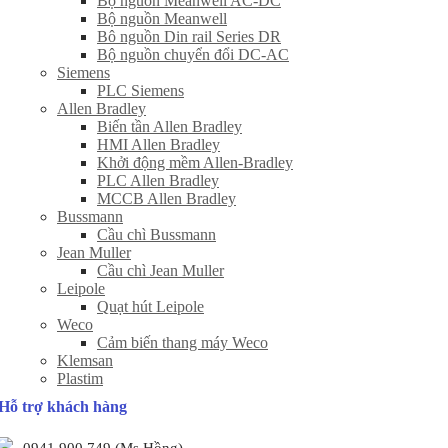
Bộ nguồn Meanwell AC-DC
Bộ nguồn Meanwell
Bô nguồn Din rail Series DR
Bộ nguồn chuyển đổi DC-AC
Siemens
PLC Siemens
Allen Bradley
Biến tần Allen Bradley
HMI Allen Bradley
Khởi động mềm Allen-Bradley
PLC Allen Bradley
MCCB Allen Bradley
Bussmann
Cầu chì Bussmann
Jean Muller
Cầu chì Jean Muller
Leipole
Quạt hút Leipole
Weco
Cảm biến thang máy Weco
Klemsan
Plastim
Hỗ trợ khách hàng
0941 900 749 (Ms Hồng)