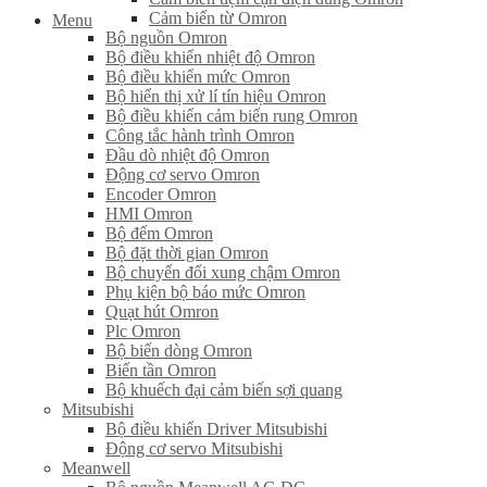
Cảm biến từ Omron
Menu
Bộ nguồn Omron
Bộ điều khiển nhiệt độ Omron
Bộ điều khiển mức Omron
Bộ hiển thị xử lí tín hiệu Omron
Bộ điều khiển cảm biến rung Omron
Công tắc hành trình Omron
Đầu dò nhiệt độ Omron
Động cơ servo Omron
Encoder Omron
HMI Omron
Bộ đếm Omron
Bộ đặt thời gian Omron
Bộ chuyển đổi xung chậm Omron
Phụ kiện bộ báo mức Omron
Quạt hút Omron
Plc Omron
Bộ biến dòng Omron
Biến tần Omron
Bộ khuếch đại cảm biến sợi quang
Mitsubishi
Bộ điều khiển Driver Mitsubishi
Động cơ servo Mitsubishi
Meanwell