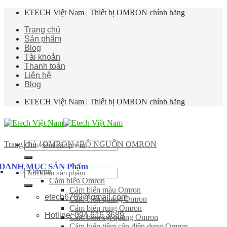
Skip
ETECH Việt Nam | Thiết bị OMRON chính hãng
to
Trang chủ
content
Sản phẩm
Blog
Tài khoản
Thanh toán
Liên hệ
Blog
ETECH Việt Nam | Thiết bị OMRON chính hãng
Tìm
Trang chủ
/
OMRON
/
BỘ NGUỒN OMRON
kiếm:
DANH MỤC SẢN Phẩm
Omron
Tìm
Cảm biến Omron
kiếm:
Cảm biến màu Omron
etech6789@gmail.com
Cảm biến quang Omron
Cảm biến rung Omron
Hotline: 094 616 3689
Cảm biến sợi quang Omron
Cảm biến tiệm cận điện dung Omron