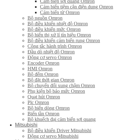
Cảm biến sợi quang Omron
Cảm biến tiệm cận điện dung Omron
Cảm biến từ Omron
Bộ nguồn Omron
Bộ điều khiển nhiệt độ Omron
Bộ điều khiển mức Omron
Bộ hiển thị xử lí tín hiệu Omron
Bộ điều khiển cảm biến rung Omron
Công tắc hành trình Omron
Đầu dò nhiệt độ Omron
Động cơ servo Omron
Encoder Omron
HMI Omron
Bộ đếm Omron
Bộ đặt thời gian Omron
Bộ chuyển đổi xung chậm Omron
Phụ kiện bộ báo mức Omron
Quạt hút Omron
Plc Omron
Bộ biến dòng Omron
Biến tần Omron
Bộ khuếch đại cảm biến sợi quang
Mitsubishi
Bộ điều khiển Driver Mitsubishi
Động cơ servo Mitsubishi