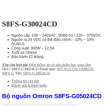
S8FS-G30024CD
Nguồn cấp: 100 ~ 240VAC, 50/60 Hz / 120 ~ 370VDC
Nguồn ra 24 VDC có thể điều chỉnh: –10% ~ 10%
(V.ADJ)
Công suất: 300W – 12,5A
Xuất xứ Omron
Bảo hành 12 tháng.
Yêu cầu báo giá
Điền thông tin và sản phẩm bạn quan tâm
SKU:
S8FS-G30024CD
Danh mục:
BỘ NGUỒN OMRON
,
S8FS-G
Thẻ:
S8FS-G30024CD
Thông tin chi tiết
Đánh giá & bình luận
Bộ nguồn Omron S8FS-G05024CD