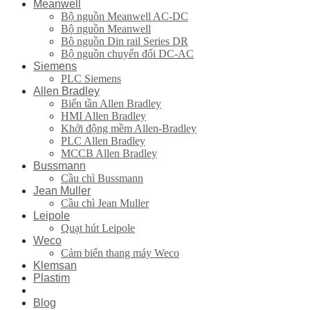
Meanwell
Bộ nguồn Meanwell AC-DC
Bộ nguồn Meanwell
Bô nguồn Din rail Series DR
Bộ nguồn chuyển đổi DC-AC
Siemens
PLC Siemens
Allen Bradley
Biến tần Allen Bradley
HMI Allen Bradley
Khởi động mềm Allen-Bradley
PLC Allen Bradley
MCCB Allen Bradley
Bussmann
Cầu chì Bussmann
Jean Muller
Cầu chì Jean Muller
Leipole
Quạt hút Leipole
Weco
Cảm biến thang máy Weco
Klemsan
Plastim
Blog