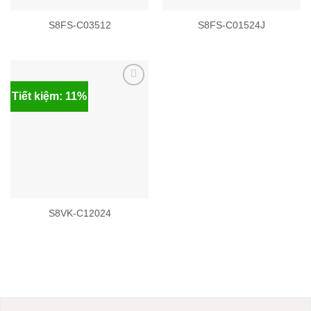
S8FS-C03512
S8FS-C01524J
Tiết kiệm: 11%
Add to
wishlist
S8VK-C12024