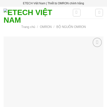
Skip
ETECH Việt Nam | Thiết bị OMRON chính hãng
to
content
Trang chủ
/
OMRON
/
BỘ NGUỒN OMRON
Add to
wishlist