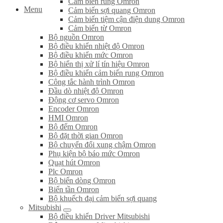
Cảm biến rung Omron
Menu
Cảm biến sợi quang Omron
Cảm biến tiệm cận điện dung Omron
Cảm biến từ Omron
Bộ nguồn Omron
Bộ điều khiển nhiệt độ Omron
Bộ điều khiển mức Omron
Bộ hiển thị xử lí tín hiệu Omron
Bộ điều khiển cảm biến rung Omron
Công tắc hành trình Omron
Đầu dò nhiệt độ Omron
Động cơ servo Omron
Encoder Omron
HMI Omron
Bộ đếm Omron
Bộ đặt thời gian Omron
Bộ chuyển đổi xung chậm Omron
Phụ kiện bộ báo mức Omron
Quạt hút Omron
Plc Omron
Bộ biến dòng Omron
Biến tần Omron
Bộ khuếch đại cảm biến sợi quang
Mitsubishi
Bộ điều khiển Driver Mitsubishi