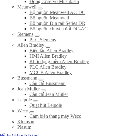
Động cơ servo Mitsubishi
Meanwell
Bộ nguồn Meanwell AC-DC
Bộ nguồn Meanwell
Bô nguồn Din rail Series DR
Bộ nguồn chuyển đổi DC-AC
Siemens
PLC Siemens
Allen Bradley
Biến tần Allen Bradley
HMI Allen Bradley
Khởi động mềm Allen-Bradley
PLC Allen Bradley
MCCB Allen Bradley
Bussmann
Cầu chì Bussmann
Jean Muller
Cầu chì Jean Muller
Leipole
Quạt hút Leipole
Weco
Cảm biến thang máy Weco
Klemsan
Plastim
Hỗ trợ khách hàng