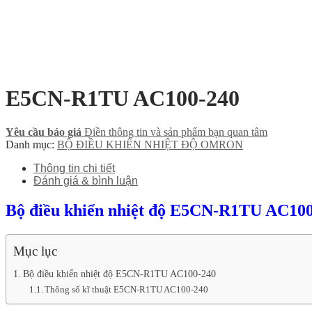
E5CN-R1TU AC100-240
Yêu cầu báo giá
Điền thông tin và sản phẩm bạn quan tâm
Danh mục:
BỘ ĐIỀU KHIỂN NHIỆT ĐỘ OMRON
Thông tin chi tiết
Đánh giá & bình luận
Bộ điều khiển nhiệt độ E5CN-R1TU AC10
Mục lục
Bộ điều khiển nhiệt độ E5CN-R1TU AC100-240
Thông số kĩ thuật E5CN-R1TU AC100-240