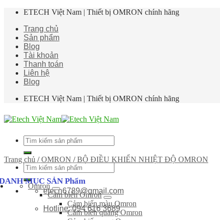
Skip
ETECH Việt Nam | Thiết bị OMRON chính hãng
to
Trang chủ
content
Sản phẩm
Blog
Tài khoản
Thanh toán
Liên hệ
Blog
ETECH Việt Nam | Thiết bị OMRON chính hãng
Tìm
kiếm:
Trang chủ
/
OMRON
/
BỘ ĐIỀU KHIỂN NHIỆT ĐỘ OMRON
Tìm
kiếm:
DANH MỤC SẢN Phẩm
Omron
etech6789@gmail.com
Cảm biến Omron
Cảm biến màu Omron
Hotline: 094 616 3689
Cảm biến quang Omron