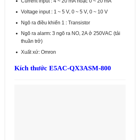
Current input : 4 ~ 20 mA hoặc 0 ~ 20 mA
Voltage input : 1 ~ 5 V, 0 ~ 5 V, 0 ~ 10 V
Ngõ ra điều khiển 1 : Transistor
Ngõ ra alarm: 3 ngõ ra NO, 2A ở 250VAC (tải
thuần trở)
Xuất xứ: Omron
Kích thước E5AC-QX3ASM-800