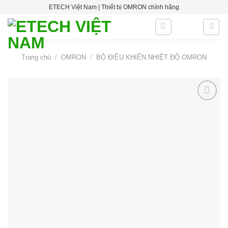
Skip
ETECH Việt Nam | Thiết bị OMRON chính hãng
to
content
Trang chủ
/
OMRON
/
BỘ ĐIỀU KHIỂN NHIỆT ĐỘ OMRON
Add to
wishlist