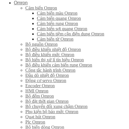
Omron
Cảm biến Omron
Cảm biến màu Omron
Cảm biến quang Omron
Cảm biến rung Omron
Cảm biến sợi quang Omron
Cảm biến tiệm cận điện dung Omron
Cảm biến từ Omron
Bộ nguồn Omron
Bộ điều khiển nhiệt độ Omron
Bộ điều khiển mức Omron
Bộ hiển thị xử lí tín hiệu Omron
Bộ điều khiển cảm biến rung Omron
Công tắc hành trình Omron
Đầu dò nhiệt độ Omron
Động cơ servo Omron
Encoder Omron
HMI Omron
Bộ đếm Omron
Bộ đặt thời gian Omron
Bộ chuyển đổi xung chậm Omron
Phụ kiện bộ báo mức Omron
Quạt hút Omron
Plc Omron
Bộ biến dòng Omron