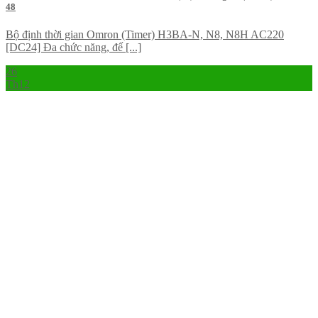
48
Bộ định thời gian Omron (Timer) H3BA-N, N8, N8H AC220
[DC24] Đa chức năng, đế [...]
26
Th12