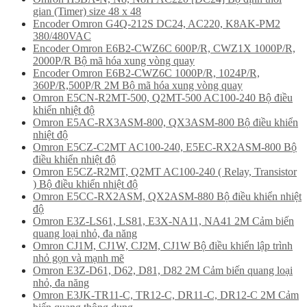
gian (Timer) size 48 x 48
Encoder Omron G4Q-212S DC24, AC220, K8AK-PM2
380/480VAC
Encoder Omron E6B2-CWZ6C 600P/R, CWZ1X 1000P/R,
2000P/R Bộ mã hóa xung vòng quay
Encoder Omron E6B2-CWZ6C 1000P/R, 1024P/R,
360P/R,500P/R 2M Bộ mã hóa xung vòng quay
Omron E5CN-R2MT-500, Q2MT-500 AC100-240 Bộ điều
khiển nhiệt độ
Omron E5AC-RX3ASM-800, QX3ASM-800 Bộ điều khiển
nhiệt độ
Omron E5CZ-C2MT AC100-240, E5EC-RX2ASM-800 Bộ
điều khiển nhiệt độ
Omron E5CZ-R2MT, Q2MT AC100-240 ( Relay, Transistor
) Bộ điều khiển nhiệt độ
Omron E5CC-RX2ASM, QX2ASM-880 Bộ điều khiển nhiệt
độ
Omron E3Z-LS61, LS81, E3X-NA11, NA41 2M Cảm biến
quang loại nhỏ, đa năng
Omron CJ1M, CJ1W, CJ2M, CJ1W Bộ điều khiển lập trình
nhỏ gọn và mạnh mẽ
Omron E3Z-D61, D62, D81, D82 2M Cảm biến quang loại
nhỏ, đa năng
Omron E3JK-TR11-C, TR12-C, DR11-C, DR12-C 2M Cảm