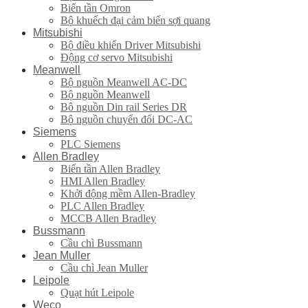
Biến tần Omron
Bộ khuếch đại cảm biến sợi quang
Mitsubishi
Bộ điều khiển Driver Mitsubishi
Động cơ servo Mitsubishi
Meanwell
Bộ nguồn Meanwell AC-DC
Bộ nguồn Meanwell
Bô nguồn Din rail Series DR
Bộ nguồn chuyển đổi DC-AC
Siemens
PLC Siemens
Allen Bradley
Biến tần Allen Bradley
HMI Allen Bradley
Khởi động mềm Allen-Bradley
PLC Allen Bradley
MCCB Allen Bradley
Bussmann
Cầu chì Bussmann
Jean Muller
Cầu chì Jean Muller
Leipole
Quạt hút Leipole
Weco