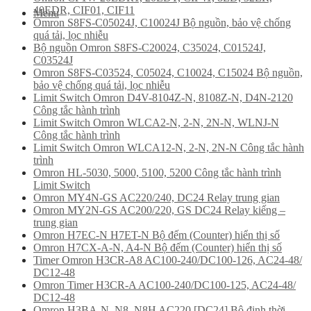
40EDR, CIF01, CIF11
Menu
Omron S8FS-C05024J, C10024J Bộ nguồn, bảo vệ chống
quá tải, lọc nhiễu
Bộ nguồn Omron S8FS-C20024, C35024, C01524J,
C03524J
Omron S8FS-C03524, C05024, C10024, C15024 Bộ nguồn,
bảo vệ chống quá tải, lọc nhiễu
Limit Switch Omron D4V-8104Z-N, 8108Z-N, D4N-2120
Công tắc hành trình
Limit Switch Omron WLCA2-N, 2-N, 2N-N, WLNJ-N
Công tắc hành trình
Limit Switch Omron WLCA12-N, 2-N, 2N-N Công tắc hành
trình
Omron HL-5030, 5000, 5100, 5200 Công tắc hành trình
Limit Switch
Omron MY4N-GS AC220/240, DC24 Relay trung gian
Omron MY2N-GS AC200/220, GS DC24 Relay kiếng –
trung gian
Omron H7EC-N H7ET-N Bộ đếm (Counter) hiển thị số
Omron H7CX-A-N, A4-N Bộ đếm (Counter) hiển thị số
Timer Omron H3CR-A8 AC100-240/DC100-126, AC24-48/
DC12-48
Omron Timer H3CR-A AC100-240/DC100-125, AC24-48/
DC12-48
Omron H3BA-N, N8, N8H AC220 [DC24] Bộ định thời