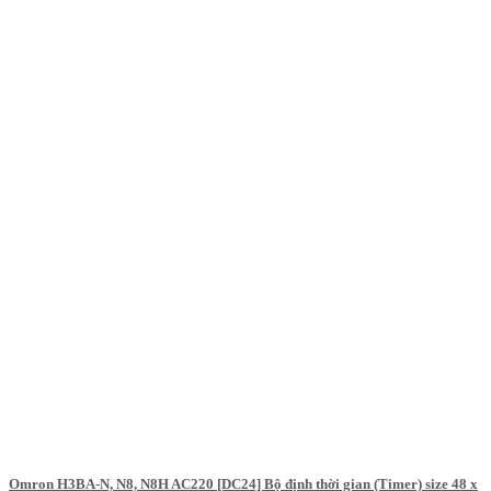
Omron H3BA-N, N8, N8H AC220 [DC24] Bộ định thời gian (Timer) size 48 x