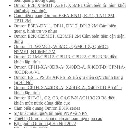
biến quang thông dụng
Omron E2E-X4MD1, X2E1, X5ME1 Cảm biến từ, hình khối
chữ nhật, vỏ nhựa
Cảm biến quang Omron E3FA-RN11, RP11, TN11 2M,
TP11 2M
Omron E3FA-DN11, DP11, DN12, DP12 2M Cảm biến
quang, hình trụ vỏ nhựa
Omron E2K-C25ME1, C25MF1 2M Cảm biến tiệm cận điện
dung
Omron TL-W3MC1, W5MC1, Q5MC1-Z, Q5MC1,
N5ME1, N10ME1 2M
Omron CJ1M-CPU12, CPU13, CPU22, CPU23 Bộ điều
khiển lập trình
Omron CP1H-XA40DR-A, X40DR-A, X40DT-D, CPM1A-
40CDR-A-V1
Omron BS-1, PS-3S-AP, PS-5S Bộ giữ điện cực chính hãng
tại Hà Nội
Omron CP1H-XA40DR-A, X40DR-A, X40DT-D Bộ điều
khiển lập trình
Omron 61F-G1, G2, G3, G4,GP-N AC110/220 Bộ điều
khiển mức nước dùng điện cực
Cảm biến quang Omron E3JK series
Sự khác nhau giữa tín hiệu PNP và NPN
Thiết bị Omron – Giải pháp an toàn hiệu quả cao
Bộ nguồn Omron tại Hà Nội 2022