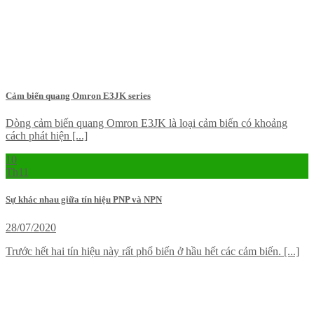
Cảm biến quang Omron E3JK series
Dòng cảm biến quang Omron E3JK là loại cảm biến có khoảng
cách phát hiện [...]
10
Th11
Sự khác nhau giữa tín hiệu PNP và NPN
28/07/2020
Trước hết hai tín hiệu này rất phổ biến ở hầu hết các cảm biến. [...]