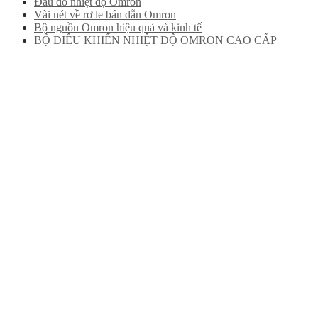
Đầu dò nhiệt độ Omron
Vài nét về rơ le bán dẫn Omron
Bộ nguồn Omron hiệu quả và kinh tế
BỘ ĐIỀU KHIỂN NHIỆT ĐỘ OMRON CAO CẤP