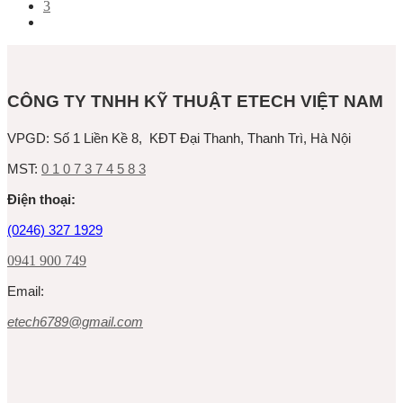
3
CÔNG TY TNHH KỸ THUẬT ETECH VIỆT NAM
VPGD:
Số 1 Liền Kề 8, KĐT Đại Thanh, Thanh Trì, Hà Nội
MST:
0 1 0 7 3 7 4 5 8 3
Ðiện thoại:
(0246) 327 1929
0941 900 749
Email:
etech6789@gmail.com