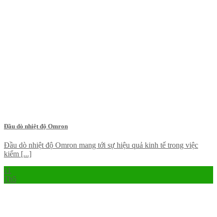
Đầu dò nhiệt độ Omron
Đầu dò nhiệt độ Omron mang tới sự hiệu quả kinh tế trong việc
kiểm [...]
11
Th5