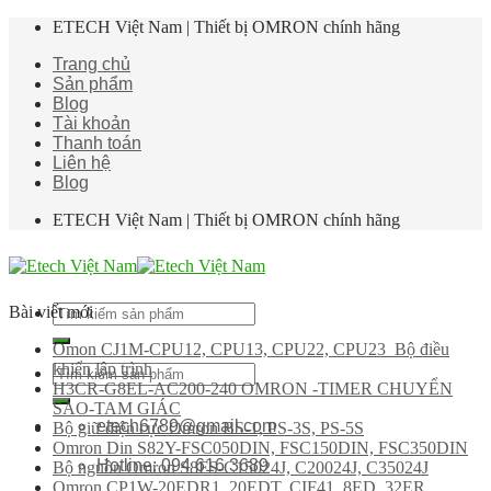
Skip
ETECH Việt Nam | Thiết bị OMRON chính hãng
to
Trang chủ
content
Sản phẩm
Blog
Tài khoản
Thanh toán
Liên hệ
Blog
ETECH Việt Nam | Thiết bị OMRON chính hãng
Tìm
Bài viết mới
kiếm:
Omon CJ1M-CPU12, CPU13, CPU22, CPU23 Bộ điều
khiển lập trình
Tìm
H3CR-G8EL-AC200-240 OMRON -TIMER CHUYỂN
kiếm:
SAO-TAM GIÁC
etech6789@gmail.com
Bộ giữ điện cực Omron BS-1, PS-3S, PS-5S
Omron Din S82Y-FSC050DIN, FSC150DIN, FSC350DIN
Hotline: 094 616 3689
Bộ nguồn Omron S8FS-C15024J, C20024J, C35024J
Omron CP1W-20EDR1, 20EDT, CIF41, 8ED, 32ER,