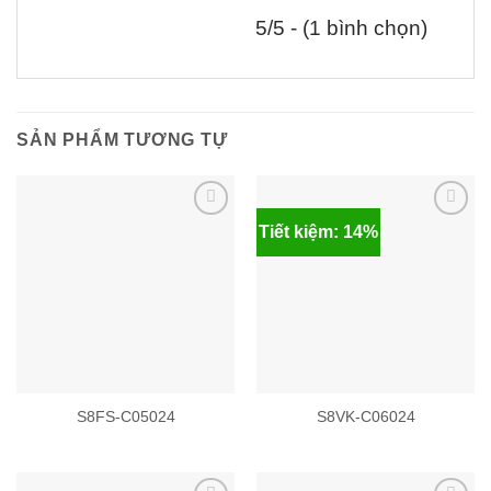
5/5 - (1 bình chọn)
SẢN PHẨM TƯƠNG TỰ
Tiết kiệm: 14%
Add to
Add to
wishlist
wishlist
S8FS-C05024
S8VK-C06024