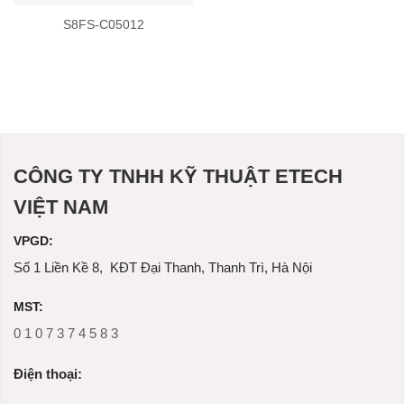
S8FS-C05012
CÔNG TY TNHH KỸ THUẬT ETECH
VIỆT NAM
VPGD:
Số 1 Liền Kề 8, KĐT Đại Thanh, Thanh Trì, Hà Nội
MST:
0 1 0 7 3 7 4 5 8 3
Ðiện thoại: