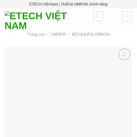
Skip
ETECH Việt Nam | Thiết bị OMRON chính hãng
to
content
Trang chủ
/
OMRON
/
BỘ NGUỒN OMRON
Add to
wishlist