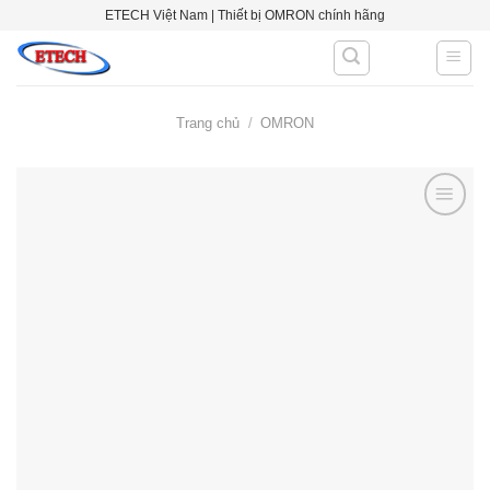
Skip
ETECH Việt Nam | Thiết bị OMRON chính hãng
to
content
Trang chủ
/
OMRON
Add to
wishlist