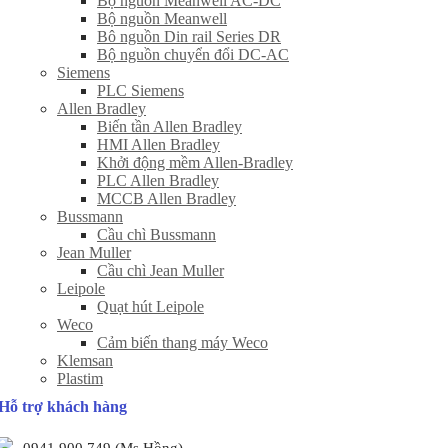
Bộ nguồn Meanwell AC-DC
Bộ nguồn Meanwell
Bô nguồn Din rail Series DR
Bộ nguồn chuyển đổi DC-AC
Siemens
PLC Siemens
Allen Bradley
Biến tần Allen Bradley
HMI Allen Bradley
Khởi động mềm Allen-Bradley
PLC Allen Bradley
MCCB Allen Bradley
Bussmann
Cầu chì Bussmann
Jean Muller
Cầu chì Jean Muller
Leipole
Quạt hút Leipole
Weco
Cảm biến thang máy Weco
Klemsan
Plastim
Hỗ trợ khách hàng
0941 900 749 (Ms Hồng)