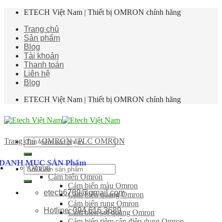
Skip
ETECH Việt Nam | Thiết bị OMRON chính hãng
to
Trang chủ
content
Sản phẩm
Blog
Tài khoản
Thanh toán
Liên hệ
Blog
ETECH Việt Nam | Thiết bị OMRON chính hãng
Tìm
Trang chủ
/
OMRON
/
PLC OMRON
kiếm:
DANH MỤC SẢN Phẩm
Omron
Tìm
Cảm biến Omron
kiếm:
Cảm biến màu Omron
etech6789@gmail.com
Cảm biến quang Omron
Cảm biến rung Omron
Hotline: 094 616 3689
Cảm biến sợi quang Omron
Cảm biến tiệm cận điện dung Omron