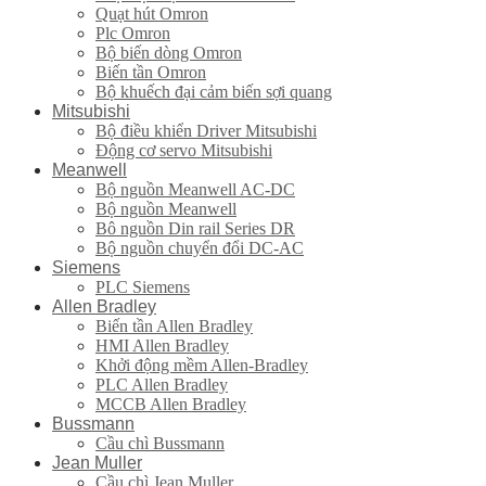
Quạt hút Omron
Plc Omron
Bộ biến dòng Omron
Biến tần Omron
Bộ khuếch đại cảm biến sợi quang
Mitsubishi
Bộ điều khiển Driver Mitsubishi
Động cơ servo Mitsubishi
Meanwell
Bộ nguồn Meanwell AC-DC
Bộ nguồn Meanwell
Bô nguồn Din rail Series DR
Bộ nguồn chuyển đổi DC-AC
Siemens
PLC Siemens
Allen Bradley
Biến tần Allen Bradley
HMI Allen Bradley
Khởi động mềm Allen-Bradley
PLC Allen Bradley
MCCB Allen Bradley
Bussmann
Cầu chì Bussmann
Jean Muller
Cầu chì Jean Muller