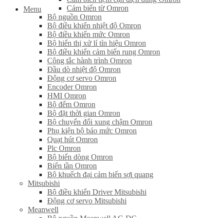
Cảm biến từ Omron
Menu
Bộ nguồn Omron
Bộ điều khiển nhiệt độ Omron
Bộ điều khiển mức Omron
Bộ hiển thị xử lí tín hiệu Omron
Bộ điều khiển cảm biến rung Omron
Công tắc hành trình Omron
Đầu dò nhiệt độ Omron
Động cơ servo Omron
Encoder Omron
HMI Omron
Bộ đếm Omron
Bộ đặt thời gian Omron
Bộ chuyển đổi xung chậm Omron
Phụ kiện bộ báo mức Omron
Quạt hút Omron
Plc Omron
Bộ biến dòng Omron
Biến tần Omron
Bộ khuếch đại cảm biến sợi quang
Mitsubishi
Bộ điều khiển Driver Mitsubishi
Động cơ servo Mitsubishi
Meanwell