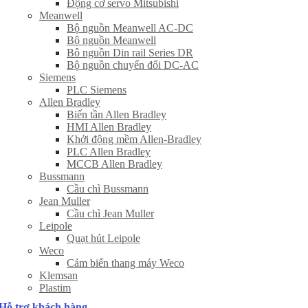
Động cơ servo Mitsubishi
Meanwell
Bộ nguồn Meanwell AC-DC
Bộ nguồn Meanwell
Bô nguồn Din rail Series DR
Bộ nguồn chuyển đổi DC-AC
Siemens
PLC Siemens
Allen Bradley
Biến tần Allen Bradley
HMI Allen Bradley
Khởi động mềm Allen-Bradley
PLC Allen Bradley
MCCB Allen Bradley
Bussmann
Cầu chì Bussmann
Jean Muller
Cầu chì Jean Muller
Leipole
Quạt hút Leipole
Weco
Cảm biến thang máy Weco
Klemsan
Plastim
Hỗ trợ khách hàng