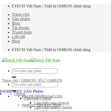
Skip
ETECH Việt Nam | Thiết bị OMRON chính hãng
to
Trang chủ
content
Sản phẩm
Blog
Tài khoản
Thanh toán
Liên hệ
Blog
ETECH Việt Nam | Thiết bị OMRON chính hãng
Tìm
kiếm:
Trang chủ
/
OMRON
/
PLC OMRON
Tìm
kiếm:
DANH MỤC SẢN Phẩm
Omron
etech6789@gmail.com
Cảm biến Omron
Cảm biến màu Omron
Hotline: 094 616 3689
Cảm biến quang Omron