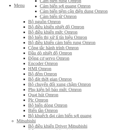
Cảm biến rung Omron
Menu
Cảm biến sợi quang Omron
Cảm biến tiệm cận điện dung Omron
Cảm biến từ Omron
Bộ nguồn Omron
Bộ điều khiển nhiệt độ Omron
Bộ điều khiển mức Omron
Bộ hiển thị xử lí tín hiệu Omron
Bộ điều khiển cảm biến rung Omron
Công tắc hành trình Omron
Đầu dò nhiệt độ Omron
Động cơ servo Omron
Encoder Omron
HMI Omron
Bộ đếm Omron
Bộ đặt thời gian Omron
Bộ chuyển đổi xung chậm Omron
Phụ kiện bộ báo mức Omron
Quạt hút Omron
Plc Omron
Bộ biến dòng Omron
Biến tần Omron
Bộ khuếch đại cảm biến sợi quang
Mitsubishi
Bộ điều khiển Driver Mitsubishi