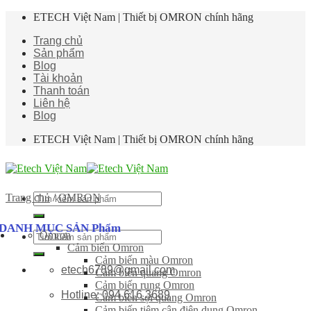
Skip
ETECH Việt Nam | Thiết bị OMRON chính hãng
to
Trang chủ
content
Sản phẩm
Blog
Tài khoản
Thanh toán
Liên hệ
Blog
ETECH Việt Nam | Thiết bị OMRON chính hãng
Tìm
Trang chủ
/
OMRON
kiếm:
DANH MỤC SẢN Phẩm
Omron
Tìm
Cảm biến Omron
kiếm:
Cảm biến màu Omron
etech6789@gmail.com
Cảm biến quang Omron
Cảm biến rung Omron
Hotline: 094 616 3689
Cảm biến sợi quang Omron
Cảm biến tiệm cận điện dung Omron