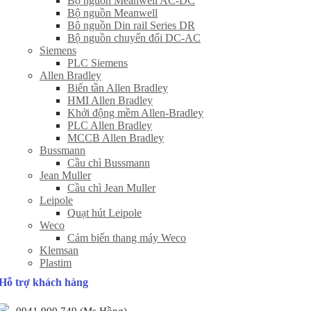
Bộ nguồn Meanwell AC-DC
Bộ nguồn Meanwell
Bô nguồn Din rail Series DR
Bộ nguồn chuyển đổi DC-AC
Siemens
PLC Siemens
Allen Bradley
Biến tần Allen Bradley
HMI Allen Bradley
Khởi động mềm Allen-Bradley
PLC Allen Bradley
MCCB Allen Bradley
Bussmann
Cầu chì Bussmann
Jean Muller
Cầu chì Jean Muller
Leipole
Quạt hút Leipole
Weco
Cảm biến thang máy Weco
Klemsan
Plastim
Hỗ trợ khách hàng
0941 900 749 (Ms Hồng)