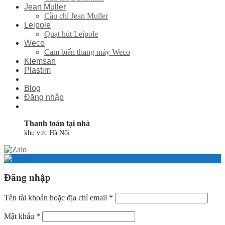
Jean Muller
Cầu chì Jean Muller
Leipole
Quạt hút Leipole
Weco
Cảm biến thang máy Weco
Klemsan
Plastim
Blog
Đăng nhập
Thanh toán tại nhà
khu vực Hà Nội
Đăng nhập
Tên tài khoản hoặc địa chỉ email
*
Mật khẩu
*