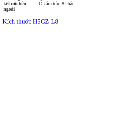
kết nối bên
Ổ cắm tròn 8 chân
ngoài
Kích thước H5CZ-L8