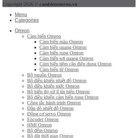
Copyright 2026 ©
cambienomron.vn
Menu
Categories
Omron
Cảm biến Omron
Cảm biến màu Omron
Cảm biến quang Omron
Cảm biến rung Omron
Cảm biến sợi quang Omron
Cảm biến tiệm cận điện dung Omron
Cảm biến từ Omron
Bộ nguồn Omron
Bộ điều khiển nhiệt độ Omron
Bộ điều khiển mức Omron
Bộ hiển thị xử lí tín hiệu Omron
Bộ điều khiển cảm biến rung Omron
Công tắc hành trình Omron
Đầu dò nhiệt độ Omron
Động cơ servo Omron
Encoder Omron
HMI Omron
Bộ đếm Omron
Bộ đặt thời gian Omron