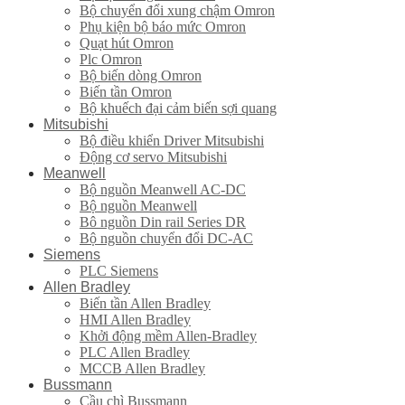
Bộ chuyển đổi xung chậm Omron
Phụ kiện bộ báo mức Omron
Quạt hút Omron
Plc Omron
Bộ biến dòng Omron
Biến tần Omron
Bộ khuếch đại cảm biến sợi quang
Mitsubishi
Bộ điều khiển Driver Mitsubishi
Động cơ servo Mitsubishi
Meanwell
Bộ nguồn Meanwell AC-DC
Bộ nguồn Meanwell
Bô nguồn Din rail Series DR
Bộ nguồn chuyển đổi DC-AC
Siemens
PLC Siemens
Allen Bradley
Biến tần Allen Bradley
HMI Allen Bradley
Khởi động mềm Allen-Bradley
PLC Allen Bradley
MCCB Allen Bradley
Bussmann
Cầu chì Bussmann