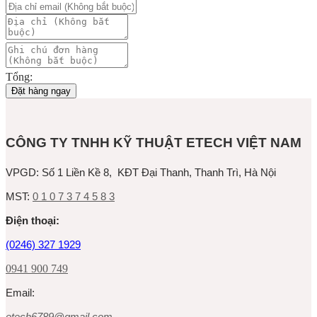
Tổng:
Đặt hàng ngay
CÔNG TY TNHH KỸ THUẬT ETECH VIỆT NAM
VPGD:
Số 1 Liền Kề 8, KĐT Đại Thanh, Thanh Trì, Hà Nội
MST:
0 1 0 7 3 7 4 5 8 3
Ðiện thoại:
(0246) 327 1929
0941 900 749
Email:
etech6789@gmail.com