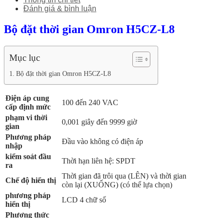
Đánh giá & bình luận
Bộ đặt thời gian Omron H5CZ-L8
Mục lục
Bộ đặt thời gian Omron H5CZ-L8
Điện áp cung
100 đến 240 VAC
cấp định mức
phạm vi thời
0,001 giây đến 9999 giờ
gian
Phương pháp
Đầu vào không có điện áp
nhập
kiểm soát đầu
Thời hạn liên hệ: SPDT
ra
Thời gian đã trôi qua (LÊN) và thời gian
Chế độ hiển thị
còn lại (XUỐNG) (có thể lựa chọn)
phương pháp
LCD 4 chữ số
hiển thị
Phương thức