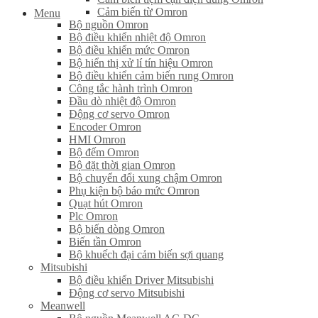
Cảm biến từ Omron
Menu
Bộ nguồn Omron
Bộ điều khiển nhiệt độ Omron
Bộ điều khiển mức Omron
Bộ hiển thị xử lí tín hiệu Omron
Bộ điều khiển cảm biến rung Omron
Công tắc hành trình Omron
Đầu dò nhiệt độ Omron
Động cơ servo Omron
Encoder Omron
HMI Omron
Bộ đếm Omron
Bộ đặt thời gian Omron
Bộ chuyển đổi xung chậm Omron
Phụ kiện bộ báo mức Omron
Quạt hút Omron
Plc Omron
Bộ biến dòng Omron
Biến tần Omron
Bộ khuếch đại cảm biến sợi quang
Mitsubishi
Bộ điều khiển Driver Mitsubishi
Động cơ servo Mitsubishi
Meanwell