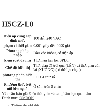
H5CZ-L8
Điện áp cung cấp
100 đến 240 VAC
định mức
phạm vi thời gian
0,001 giây đến 9999 giờ
Phương pháp
Đầu vào không có điện áp
nhập
kiểm soát đầu ra
Thời hạn liên hệ: SPDT
Thời gian đã trôi qua (LÊN) và thời gian còn
Chế độ hiển thị
lại (XUỐNG) (có thể lựa chọn)
phương pháp hiển
LCD 4 chữ số
thị
Phương thức kết
Ổ cắm tròn 8 chân
nối bên ngoài
Yêu cầu báo giá
Điền thông tin và sản phẩm bạn quan tâm
Danh mục:
OMRON
Thông tin chi tiết