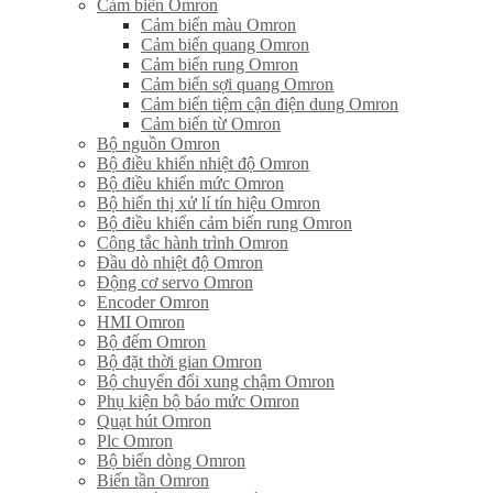
Cảm biến Omron
Cảm biến màu Omron
Cảm biến quang Omron
Cảm biến rung Omron
Cảm biến sợi quang Omron
Cảm biến tiệm cận điện dung Omron
Cảm biến từ Omron
Bộ nguồn Omron
Bộ điều khiển nhiệt độ Omron
Bộ điều khiển mức Omron
Bộ hiển thị xử lí tín hiệu Omron
Bộ điều khiển cảm biến rung Omron
Công tắc hành trình Omron
Đầu dò nhiệt độ Omron
Động cơ servo Omron
Encoder Omron
HMI Omron
Bộ đếm Omron
Bộ đặt thời gian Omron
Bộ chuyển đổi xung chậm Omron
Phụ kiện bộ báo mức Omron
Quạt hút Omron
Plc Omron
Bộ biến dòng Omron
Biến tần Omron