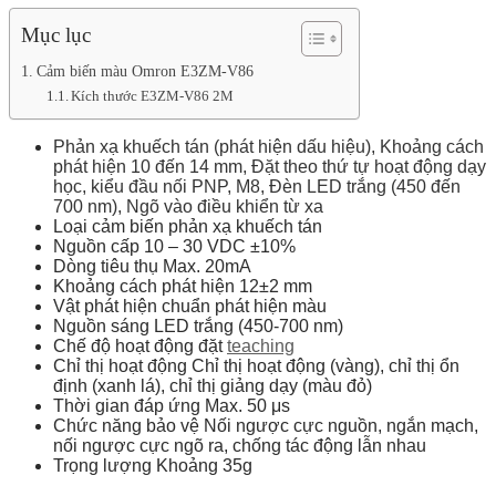
Mục lục
Cảm biến màu Omron E3ZM-V86
Kích thước E3ZM-V86 2M
Phản xạ khuếch tán (phát hiện dấu hiệu), Khoảng cách
phát hiện 10 đến 14 mm, Đặt theo thứ tự hoạt động dạy
học, kiểu đầu nối PNP, M8, Đèn LED trắng (450 đến
700 nm), Ngõ vào điều khiển từ xa
Loại cảm biến phản xạ khuếch tán
Nguồn cấp 10 – 30 VDC ±10%
Dòng tiêu thụ Max. 20mA
Khoảng cách phát hiện 12±2 mm
Vật phát hiện chuẩn phát hiện màu
Nguồn sáng LED trắng (450-700 nm)
Chế độ hoạt động đặt
teaching
Chỉ thị hoạt động Chỉ thị hoạt động (vàng), chỉ thị ổn
định (xanh lá), chỉ thị giảng dạy (màu đỏ)
Thời gian đáp ứng Max. 50 μs
Chức năng bảo vệ Nối ngược cực nguồn, ngắn mạch,
nối ngược cực ngõ ra, chống tác động lẫn nhau
Trọng lượng Khoảng 35g