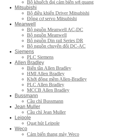
Bộ khuếch đại cảm biến sợi quang
Mitsubishi
Bộ điều khiển Driver Mitsubishi
Động cơ servo Mitsubishi
Meanwell
Bộ nguồn Meanwell AC-DC
Bộ nguồn Meanwell
Bô nguồn Din rail Series DR
Bộ nguồn chuyển đổi DC-AC
Siemens
PLC Siemens
Allen Bradley
Biến tần Allen Bradley
HMI Allen Bradley
Khởi động mềm Allen-Bradley
PLC Allen Bradley
MCCB Allen Bradley
Bussmann
Cầu chì Bussmann
Jean Muller
Cầu chì Jean Muller
Leipole
Quạt hút Leipole
Weco
Cảm biến thang máy Weco