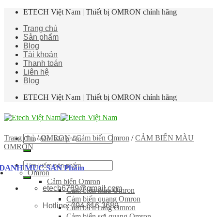
Skip
ETECH Việt Nam | Thiết bị OMRON chính hãng
to
Trang chủ
content
Sản phẩm
Blog
Tài khoản
Thanh toán
Liên hệ
Blog
ETECH Việt Nam | Thiết bị OMRON chính hãng
Tìm
Trang chủ
/
OMRON
/
Cảm biến Omron
/
CẢM BIẾN MÀU
kiếm:
OMRON
Tìm
DANH MỤC SẢN Phẩm
Omron
kiếm:
Cảm biến Omron
etech6789@gmail.com
Cảm biến màu Omron
Cảm biến quang Omron
Hotline: 094 616 3689
Cảm biến rung Omron
Cảm biến sợi quang Omron