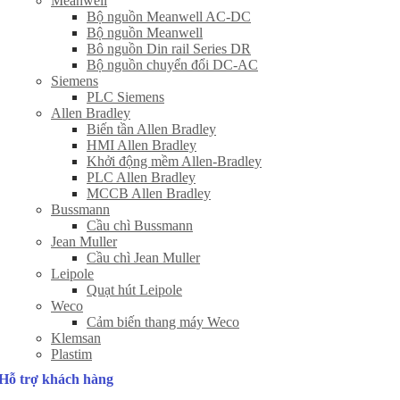
Meanwell
Bộ nguồn Meanwell AC-DC
Bộ nguồn Meanwell
Bô nguồn Din rail Series DR
Bộ nguồn chuyển đổi DC-AC
Siemens
PLC Siemens
Allen Bradley
Biến tần Allen Bradley
HMI Allen Bradley
Khởi động mềm Allen-Bradley
PLC Allen Bradley
MCCB Allen Bradley
Bussmann
Cầu chì Bussmann
Jean Muller
Cầu chì Jean Muller
Leipole
Quạt hút Leipole
Weco
Cảm biến thang máy Weco
Klemsan
Plastim
Hỗ trợ khách hàng