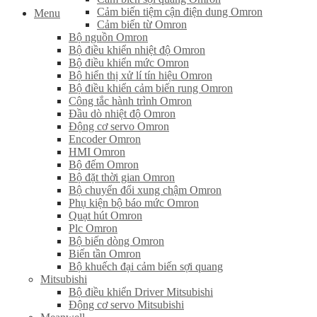
Cảm biến tiệm cận điện dung Omron
Menu
Cảm biến từ Omron
Bộ nguồn Omron
Bộ điều khiển nhiệt độ Omron
Bộ điều khiển mức Omron
Bộ hiển thị xử lí tín hiệu Omron
Bộ điều khiển cảm biến rung Omron
Công tắc hành trình Omron
Đầu dò nhiệt độ Omron
Động cơ servo Omron
Encoder Omron
HMI Omron
Bộ đếm Omron
Bộ đặt thời gian Omron
Bộ chuyển đổi xung chậm Omron
Phụ kiện bộ báo mức Omron
Quạt hút Omron
Plc Omron
Bộ biến dòng Omron
Biến tần Omron
Bộ khuếch đại cảm biến sợi quang
Mitsubishi
Bộ điều khiển Driver Mitsubishi
Động cơ servo Mitsubishi