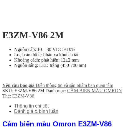
E3ZM-V86 2M
Nguồn cấp: 10 – 30 VDC ±10%
Loại cảm biến: Phản xạ khuếch tán
Khoảng cách: phát hiện: 12±2 mm
Nguồn sáng: LED trắng (450-700 nm)
Yêu cầu báo giá
Điền thông tin và sản phẩm bạn quan tâm
SKU:
E3ZM-V86 2M
Danh mục:
CẢM BIẾN MÀU OMRON
Thẻ:
E3ZM-V86
Thông tin chi tiết
Đánh giá & bình luận
Cảm biến màu Omron E3ZM-V86