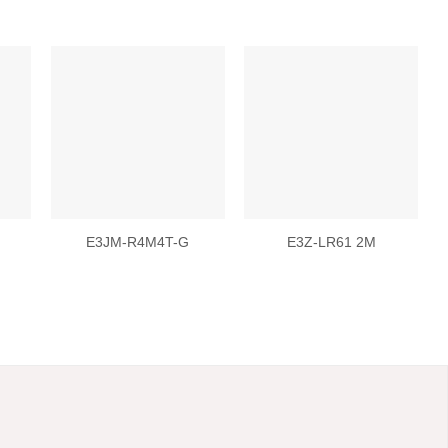
 to
Add to
Add to
list
wishlist
wishlist
E3JM-R4M4T-G
E3Z-LR61 2M