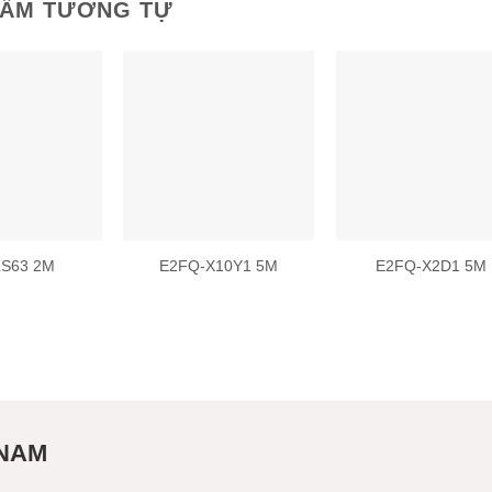
HẨM TƯƠNG TỰ
Add to
Add to
Add
wishlist
wishlist
wish
LS63 2M
E2FQ-X10Y1 5M
E2FQ-X2D1 5M
 NAM