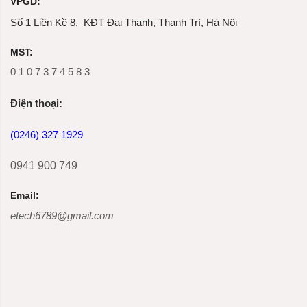
VPGD:
Số 1 Liền Kề 8, KĐT Đại Thanh, Thanh Trì, Hà Nội
MST:
0 1 0 7 3 7 4 5 8 3
Ðiện thoại:
(0246) 327 1929
0941 900 749
Email:
etech6789@gmail.com