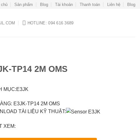
 chủ
Sản phẩm
Blog
Tài khoản
Thanh toán
Liên hệ
Blog
IL.COM
HOTLINE: 094 616 3689
JK-TP14 2M OMS
 MỤC:E3JK
ÀNG: E3JK-TP14 2M OMS
LOAD TÀI LIỆU KỸ THUẬT:
 XEM: