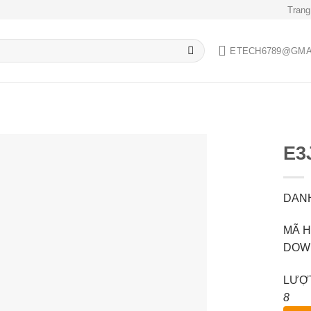
Trang
ETECH6789@GMA
E3
DANH
Add to
wishlist
MÃ H
DOWN
LƯỢT
8