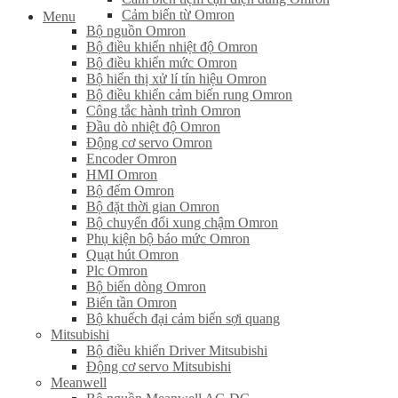
Cảm biến từ Omron
Menu
Bộ nguồn Omron
Bộ điều khiển nhiệt độ Omron
Bộ điều khiển mức Omron
Bộ hiển thị xử lí tín hiệu Omron
Bộ điều khiển cảm biến rung Omron
Công tắc hành trình Omron
Đầu dò nhiệt độ Omron
Động cơ servo Omron
Encoder Omron
HMI Omron
Bộ đếm Omron
Bộ đặt thời gian Omron
Bộ chuyển đổi xung chậm Omron
Phụ kiện bộ báo mức Omron
Quạt hút Omron
Plc Omron
Bộ biến dòng Omron
Biến tần Omron
Bộ khuếch đại cảm biến sợi quang
Mitsubishi
Bộ điều khiển Driver Mitsubishi
Động cơ servo Mitsubishi
Meanwell