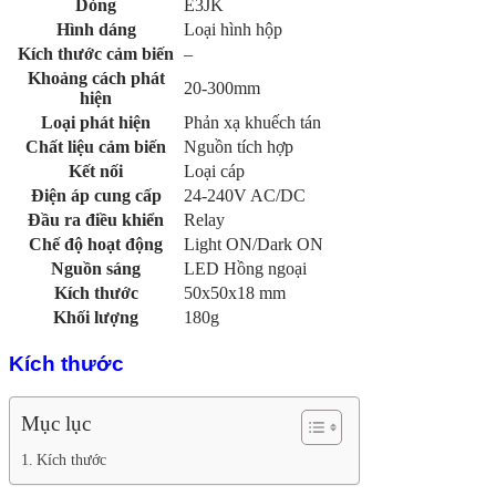
Dòng
E3JK
Hình dáng
Loại hình hộp
Kích thước cảm biến
–
Khoảng cách phát
20-300mm
hiện
Loại phát hiện
Phản xạ khuếch tán
Chất liệu cảm biến
Nguồn tích hợp
Kết nối
Loại cáp
Điện áp cung cấp
24-240V AC/DC
Đầu ra điều khiển
Relay
Chế độ hoạt động
Light ON/Dark ON
Nguồn sáng
LED Hồng ngoại
Kích thước
50x50x18 mm
Khối lượng
180g
Kích thước
Mục lục
Kích thước