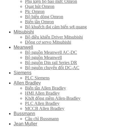
Phụ kiện bộ báo mức Omron
Quạt hút Omron
Plc Omron
Bộ biến dòng Omron
Biến tần Omron
Bộ khuếch đại cảm biến sợi quang
Mitsubishi
Bộ điều khiển Driver Mitsubishi
Động cơ servo Mitsubishi
Meanwell
Bộ nguồn Meanwell AC-DC
Bộ nguồn Meanwell
Bô nguồn Din rail Series DR
Bộ nguồn chuyển đổi DC-AC
Siemens
PLC Siemens
Allen Bradley
Biến tần Allen Bradley
HMI Allen Bradley
Khởi động mềm Allen-Bradley
PLC Allen Bradley
MCCB Allen Bradley
Bussmann
Cầu chì Bussmann
Jean Muller