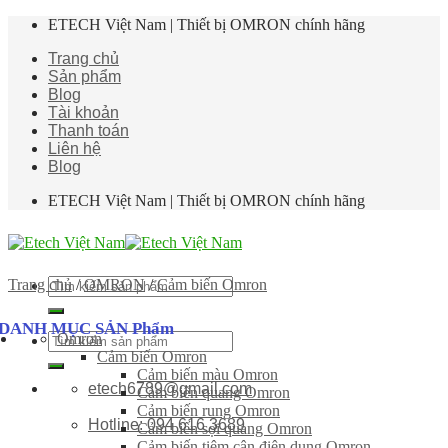
Skip
ETECH Việt Nam | Thiết bị OMRON chính hãng
to
Trang chủ
content
Sản phẩm
Blog
Tài khoản
Thanh toán
Liên hệ
Blog
ETECH Việt Nam | Thiết bị OMRON chính hãng
Tìm
Trang chủ
/
OMRON
/
Cảm biến Omron
kiếm:
DANH MỤC SẢN Phẩm
Omron
Tìm
Cảm biến Omron
kiếm:
Cảm biến màu Omron
etech6789@gmail.com
Cảm biến quang Omron
Cảm biến rung Omron
Hotline: 094 616 3689
Cảm biến sợi quang Omron
Cảm biến tiệm cận điện dung Omron