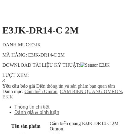
E3JK-DR14-C 2M
DANH MỤC:E3JK
MÃ HÀNG: E3JK-DR14-C 2M
DOWNLOAD TÀI LIỆU KỸ THUẬT:
LƯỢT XEM:
3
Yêu cầu báo giá
Điền thông tin và sản phẩm bạn quan tâm
Danh mục:
Cảm biến Omron
,
CẢM BIẾN QUANG OMRON
,
E3JK
Thông tin chi tiết
Đánh giá & bình luận
Cảm biến quang E3JK-DR14-C 2M
Tên sản phẩm
Omron