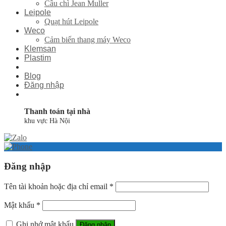
Cầu chì Jean Muller
Leipole
Quạt hút Leipole
Weco
Cảm biến thang máy Weco
Klemsan
Plastim
Blog
Đăng nhập
Thanh toán tại nhà
khu vực Hà Nội
Đăng nhập
Tên tài khoản hoặc địa chỉ email
*
Mật khẩu
*
Ghi nhớ mật khẩu
Đăng nhập