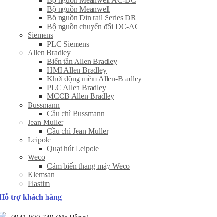
Bộ nguồn Meanwell AC-DC
Bộ nguồn Meanwell
Bô nguồn Din rail Series DR
Bộ nguồn chuyển đổi DC-AC
Siemens
PLC Siemens
Allen Bradley
Biến tần Allen Bradley
HMI Allen Bradley
Khởi động mềm Allen-Bradley
PLC Allen Bradley
MCCB Allen Bradley
Bussmann
Cầu chì Bussmann
Jean Muller
Cầu chì Jean Muller
Leipole
Quạt hút Leipole
Weco
Cảm biến thang máy Weco
Klemsan
Plastim
Hỗ trợ khách hàng
0941 900 749 (Ms Hồng)