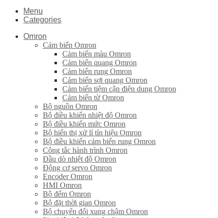
Menu
Categories
Omron
Cảm biến Omron
Cảm biến màu Omron
Cảm biến quang Omron
Cảm biến rung Omron
Cảm biến sợi quang Omron
Cảm biến tiệm cận điện dung Omron
Cảm biến từ Omron
Bộ nguồn Omron
Bộ điều khiển nhiệt độ Omron
Bộ điều khiển mức Omron
Bộ hiển thị xử lí tín hiệu Omron
Bộ điều khiển cảm biến rung Omron
Công tắc hành trình Omron
Đầu dò nhiệt độ Omron
Động cơ servo Omron
Encoder Omron
HMI Omron
Bộ đếm Omron
Bộ đặt thời gian Omron
Bộ chuyển đổi xung chậm Omron