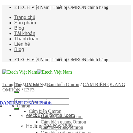
Skip
ETECH Việt Nam | Thiết bị OMRON chính hãng
to
Trang chủ
content
Sản phẩm
Blog
Tài khoản
Thanh toán
Liên hệ
Blog
ETECH Việt Nam | Thiết bị OMRON chính hãng
Tìm
Trang chủ
/
OMRON
/
Cảm biến Omron
/
CẢM BIẾN QUANG
kiếm:
OMRON
/
E3F3
Tìm
DANH MỤC SẢN Phẩm
Omron
kiếm:
Cảm biến Omron
etech6789@gmail.com
Cảm biến màu Omron
Cảm biến quang Omron
Hotline: 094 616 3689
Cảm biến rung Omron
Cảm biến sợi quang Omron