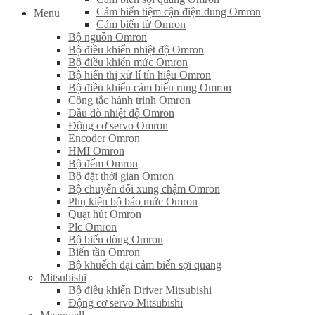
Cảm biến tiệm cận điện dung Omron
Menu
Cảm biến từ Omron
Bộ nguồn Omron
Bộ điều khiển nhiệt độ Omron
Bộ điều khiển mức Omron
Bộ hiển thị xử lí tín hiệu Omron
Bộ điều khiển cảm biến rung Omron
Công tắc hành trình Omron
Đầu dò nhiệt độ Omron
Động cơ servo Omron
Encoder Omron
HMI Omron
Bộ đếm Omron
Bộ đặt thời gian Omron
Bộ chuyển đổi xung chậm Omron
Phụ kiện bộ báo mức Omron
Quạt hút Omron
Plc Omron
Bộ biến dòng Omron
Biến tần Omron
Bộ khuếch đại cảm biến sợi quang
Mitsubishi
Bộ điều khiển Driver Mitsubishi
Động cơ servo Mitsubishi