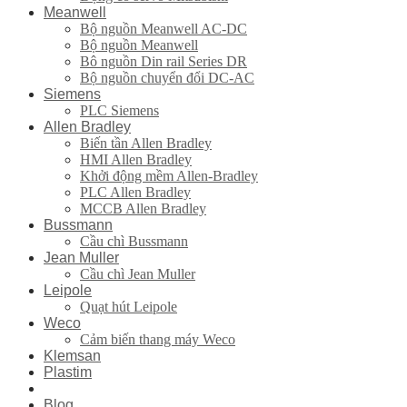
Meanwell
Bộ nguồn Meanwell AC-DC
Bộ nguồn Meanwell
Bô nguồn Din rail Series DR
Bộ nguồn chuyển đổi DC-AC
Siemens
PLC Siemens
Allen Bradley
Biến tần Allen Bradley
HMI Allen Bradley
Khởi động mềm Allen-Bradley
PLC Allen Bradley
MCCB Allen Bradley
Bussmann
Cầu chì Bussmann
Jean Muller
Cầu chì Jean Muller
Leipole
Quạt hút Leipole
Weco
Cảm biến thang máy Weco
Klemsan
Plastim
Blog