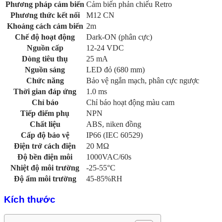
Phương pháp cảm biến
Cảm biến phản chiếu Retro
Phương thức kết nối
M12 CN
Khoảng cách cảm biến
2m
Chế độ hoạt động
Dark-ON (phân cực)
Nguồn cấp
12-24 VDC
Dòng tiêu thụ
25 mA
Nguồn sáng
LED đỏ (680 mm)
Chức năng
Bảo vệ ngắn mạch, phân cực ngược
Thời gian đáp ứng
1.0 ms
Chỉ báo
Chỉ báo hoạt động màu cam
Tiếp điểm phụ
NPN
Chất liệu
ABS, niken đồng
Cấp độ bảo vệ
IP66 (IEC 60529)
Điện trở cách điện
20 MΩ
Độ bền điện môi
1000VAC/60s
Nhiệt độ môi trường
-25-55°C
Độ ẩm môi trường
45-85%RH
Kích thước