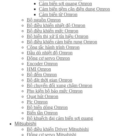
Cảm biến sợi quang Omron
Cảm biến tiệm cận điện dung Omron
Cảm biến từ Omron
Bộ nguồn Omron
Bộ điều khiển nhiệt độ Omron
Bộ điều khiển mức Omron
Bộ hiển thị xử lí tín hiệu Omron
Bộ điều khiển cảm biến rung Omron
Công tắc hành trình Omron
Đầu dò nhiệt độ Omron
Động cơ servo Omron
Encoder Omron
HMI Omron
Bộ đếm Omron
Bộ đặt thời gian Omron
Bộ chuyển đổi xung chậm Omron
Phụ kiện bộ báo mức Omron
Quạt hút Omron
Plc Omron
Bộ biến dòng Omron
Biến tần Omron
Bộ khuếch đại cảm biến sợi quang
Mitsubishi
Bộ điều khiển Driver Mitsubishi
Động cơ servo Mitsubishi