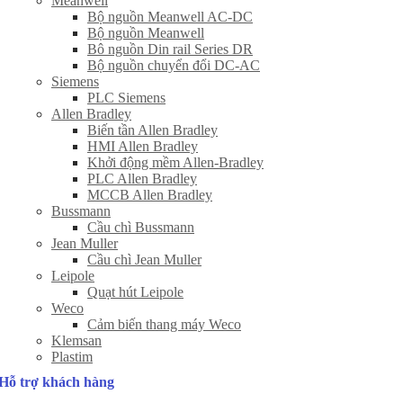
Meanwell
Bộ nguồn Meanwell AC-DC
Bộ nguồn Meanwell
Bô nguồn Din rail Series DR
Bộ nguồn chuyển đổi DC-AC
Siemens
PLC Siemens
Allen Bradley
Biến tần Allen Bradley
HMI Allen Bradley
Khởi động mềm Allen-Bradley
PLC Allen Bradley
MCCB Allen Bradley
Bussmann
Cầu chì Bussmann
Jean Muller
Cầu chì Jean Muller
Leipole
Quạt hút Leipole
Weco
Cảm biến thang máy Weco
Klemsan
Plastim
Hỗ trợ khách hàng