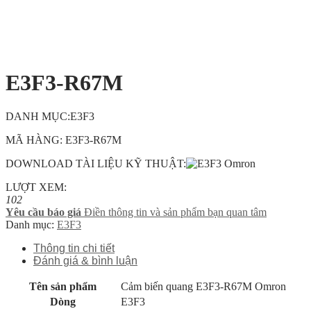
E3F3-R67M
DANH MỤC:E3F3
MÃ HÀNG: E3F3-R67M
DOWNLOAD TÀI LIỆU KỸ THUẬT:
LƯỢT XEM:
102
Yêu cầu báo giá
Điền thông tin và sản phẩm bạn quan tâm
Danh mục:
E3F3
Thông tin chi tiết
Đánh giá & bình luận
Tên sản phẩm
Cảm biến quang E3F3-R67M Omron
Dòng
E3F3