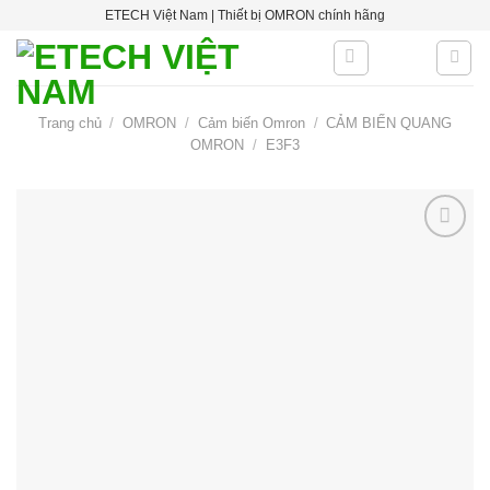
Skip
ETECH Việt Nam | Thiết bị OMRON chính hãng
to
content
Trang chủ
/
OMRON
/
Cảm biến Omron
/
CẢM BIẾN QUANG
OMRON
/
E3F3
Add to
wishlist