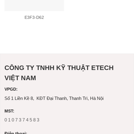
E3F3-D62
CÔNG TY TNHH KỸ THUẬT ETECH
VIỆT NAM
VPGD:
Số 1 Liền Kề 8, KĐT Đại Thanh, Thanh Trì, Hà Nội
MST:
0 1 0 7 3 7 4 5 8 3
Ðiện thoại: