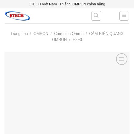
Skip
ETECH Việt Nam | Thiết bị OMRON chính hãng
to
content
Trang chủ
/
OMRON
/
Cảm biến Omron
/
CẢM BIẾN QUANG
OMRON
/
E3F3
Add to
wishlist