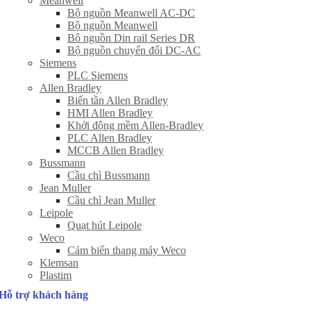
Meanwell
Bộ nguồn Meanwell AC-DC
Bộ nguồn Meanwell
Bô nguồn Din rail Series DR
Bộ nguồn chuyển đổi DC-AC
Siemens
PLC Siemens
Allen Bradley
Biến tần Allen Bradley
HMI Allen Bradley
Khởi động mềm Allen-Bradley
PLC Allen Bradley
MCCB Allen Bradley
Bussmann
Cầu chì Bussmann
Jean Muller
Cầu chì Jean Muller
Leipole
Quạt hút Leipole
Weco
Cảm biến thang máy Weco
Klemsan
Plastim
Hỗ trợ khách hàng