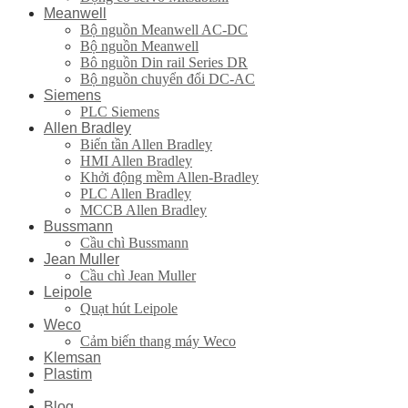
Meanwell
Bộ nguồn Meanwell AC-DC
Bộ nguồn Meanwell
Bô nguồn Din rail Series DR
Bộ nguồn chuyển đổi DC-AC
Siemens
PLC Siemens
Allen Bradley
Biến tần Allen Bradley
HMI Allen Bradley
Khởi động mềm Allen-Bradley
PLC Allen Bradley
MCCB Allen Bradley
Bussmann
Cầu chì Bussmann
Jean Muller
Cầu chì Jean Muller
Leipole
Quạt hút Leipole
Weco
Cảm biến thang máy Weco
Klemsan
Plastim
Blog