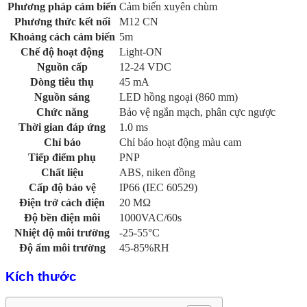
Phương pháp cảm biến
Cảm biến xuyên chùm
Phương thức kết nối
M12 CN
Khoảng cách cảm biến
5m
Chế độ hoạt động
Light-ON
Nguồn cấp
12-24 VDC
Dòng tiêu thụ
45 mA
Nguồn sáng
LED hồng ngoại (860 mm)
Chức năng
Bảo vệ ngắn mạch, phân cực ngược
Thời gian đáp ứng
1.0 ms
Chỉ báo
Chỉ báo hoạt động màu cam
Tiếp điểm phụ
PNP
Chất liệu
ABS, niken đồng
Cấp độ bảo vệ
IP66 (IEC 60529)
Điện trở cách điện
20 MΩ
Độ bền điện môi
1000VAC/60s
Nhiệt độ môi trường
-25-55°C
Độ ẩm môi trường
45-85%RH
Kích thước