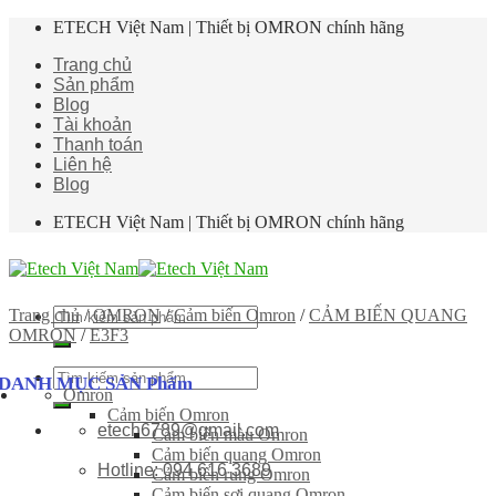
Skip
ETECH Việt Nam | Thiết bị OMRON chính hãng
to
Trang chủ
content
Sản phẩm
Blog
Tài khoản
Thanh toán
Liên hệ
Blog
ETECH Việt Nam | Thiết bị OMRON chính hãng
Tìm
Trang chủ
/
OMRON
/
Cảm biến Omron
/
CẢM BIẾN QUANG
kiếm:
OMRON
/
E3F3
Tìm
DANH MỤC SẢN Phẩm
Omron
kiếm:
Cảm biến Omron
etech6789@gmail.com
Cảm biến màu Omron
Cảm biến quang Omron
Hotline: 094 616 3689
Cảm biến rung Omron
Cảm biến sợi quang Omron