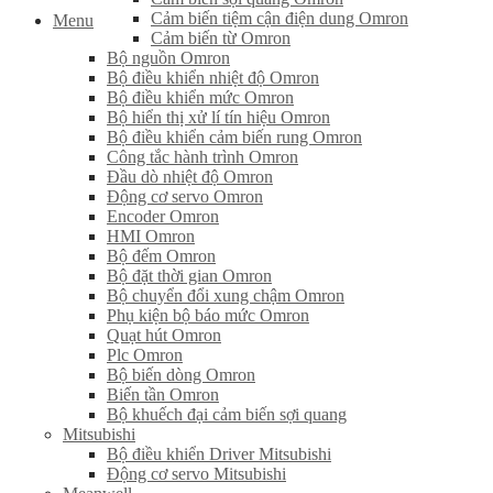
Cảm biến tiệm cận điện dung Omron
Menu
Cảm biến từ Omron
Bộ nguồn Omron
Bộ điều khiển nhiệt độ Omron
Bộ điều khiển mức Omron
Bộ hiển thị xử lí tín hiệu Omron
Bộ điều khiển cảm biến rung Omron
Công tắc hành trình Omron
Đầu dò nhiệt độ Omron
Động cơ servo Omron
Encoder Omron
HMI Omron
Bộ đếm Omron
Bộ đặt thời gian Omron
Bộ chuyển đổi xung chậm Omron
Phụ kiện bộ báo mức Omron
Quạt hút Omron
Plc Omron
Bộ biến dòng Omron
Biến tần Omron
Bộ khuếch đại cảm biến sợi quang
Mitsubishi
Bộ điều khiển Driver Mitsubishi
Động cơ servo Mitsubishi