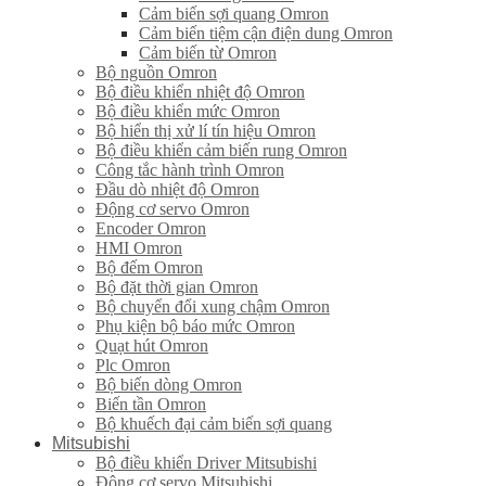
Cảm biến sợi quang Omron
Cảm biến tiệm cận điện dung Omron
Cảm biến từ Omron
Bộ nguồn Omron
Bộ điều khiển nhiệt độ Omron
Bộ điều khiển mức Omron
Bộ hiển thị xử lí tín hiệu Omron
Bộ điều khiển cảm biến rung Omron
Công tắc hành trình Omron
Đầu dò nhiệt độ Omron
Động cơ servo Omron
Encoder Omron
HMI Omron
Bộ đếm Omron
Bộ đặt thời gian Omron
Bộ chuyển đổi xung chậm Omron
Phụ kiện bộ báo mức Omron
Quạt hút Omron
Plc Omron
Bộ biến dòng Omron
Biến tần Omron
Bộ khuếch đại cảm biến sợi quang
Mitsubishi
Bộ điều khiển Driver Mitsubishi
Động cơ servo Mitsubishi