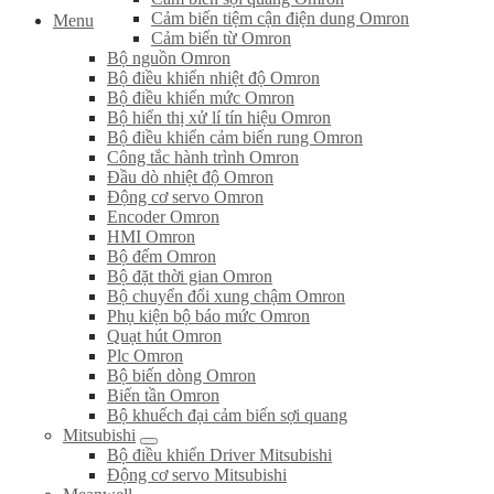
Cảm biến tiệm cận điện dung Omron
Menu
Cảm biến từ Omron
Bộ nguồn Omron
Bộ điều khiển nhiệt độ Omron
Bộ điều khiển mức Omron
Bộ hiển thị xử lí tín hiệu Omron
Bộ điều khiển cảm biến rung Omron
Công tắc hành trình Omron
Đầu dò nhiệt độ Omron
Động cơ servo Omron
Encoder Omron
HMI Omron
Bộ đếm Omron
Bộ đặt thời gian Omron
Bộ chuyển đổi xung chậm Omron
Phụ kiện bộ báo mức Omron
Quạt hút Omron
Plc Omron
Bộ biến dòng Omron
Biến tần Omron
Bộ khuếch đại cảm biến sợi quang
Mitsubishi
Bộ điều khiển Driver Mitsubishi
Động cơ servo Mitsubishi