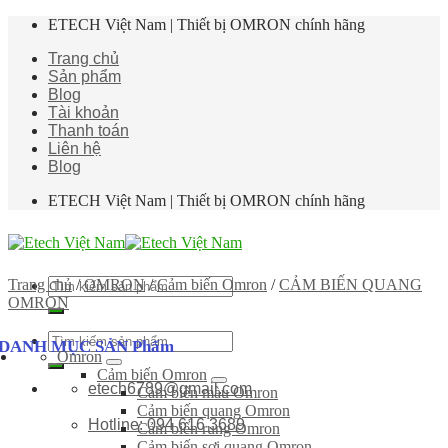
Skip
ETECH Việt Nam | Thiết bị OMRON chính hãng
to
Trang chủ
content
Sản phẩm
Blog
Tài khoản
Thanh toán
Liên hệ
Blog
ETECH Việt Nam | Thiết bị OMRON chính hãng
Tìm
Trang chủ
/
OMRON
/
Cảm biến Omron
/
CẢM BIẾN QUANG
kiếm:
OMRON
Tìm
DANH MỤC SẢN Phẩm
Omron
kiếm:
Cảm biến Omron
etech6789@gmail.com
Cảm biến màu Omron
Cảm biến quang Omron
Hotline: 094 616 3689
Cảm biến rung Omron
Cảm biến sợi quang Omron