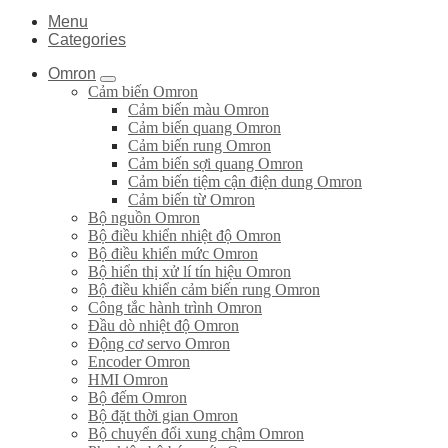
Menu
Categories
Omron
Cảm biến Omron
Cảm biến màu Omron
Cảm biến quang Omron
Cảm biến rung Omron
Cảm biến sợi quang Omron
Cảm biến tiệm cận điện dung Omron
Cảm biến từ Omron
Bộ nguồn Omron
Bộ điều khiển nhiệt độ Omron
Bộ điều khiển mức Omron
Bộ hiển thị xử lí tín hiệu Omron
Bộ điều khiển cảm biến rung Omron
Công tắc hành trình Omron
Đầu dò nhiệt độ Omron
Động cơ servo Omron
Encoder Omron
HMI Omron
Bộ đếm Omron
Bộ đặt thời gian Omron
Bộ chuyển đổi xung chậm Omron