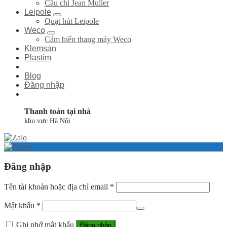
Cầu chì Jean Muller
Leipole
Quạt hút Leipole
Weco
Cảm biến thang máy Weco
Klemsan
Plastim
Blog
Đăng nhập
Thanh toán tại nhà
khu vực Hà Nội
Đăng nhập
Tên tài khoản hoặc địa chỉ email
*
Mật khẩu
*
Ghi nhớ mật khẩu
Đăng nhập