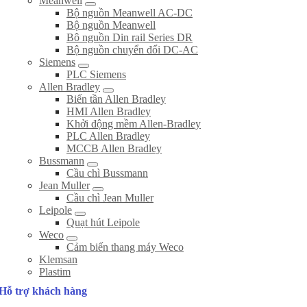
Meanwell
Bộ nguồn Meanwell AC-DC
Bộ nguồn Meanwell
Bô nguồn Din rail Series DR
Bộ nguồn chuyển đổi DC-AC
Siemens
PLC Siemens
Allen Bradley
Biến tần Allen Bradley
HMI Allen Bradley
Khởi động mềm Allen-Bradley
PLC Allen Bradley
MCCB Allen Bradley
Bussmann
Cầu chì Bussmann
Jean Muller
Cầu chì Jean Muller
Leipole
Quạt hút Leipole
Weco
Cảm biến thang máy Weco
Klemsan
Plastim
Hỗ trợ khách hàng