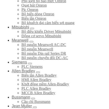
Phụ kiện bộ báo mức Omron
Quạt hút Omron
Plc Omron
Bộ biến dòng Omron
Biến tần Omron
Bộ khuếch đại cảm biến sợi quang
Mitsubishi
Bộ điều khiển Driver Mitsubishi
Động cơ servo Mitsubishi
Meanwell
Bộ nguồn Meanwell AC-DC
Bộ nguồn Meanwell
Bô nguồn Din rail Series DR
Bộ nguồn chuyển đổi DC-AC
Siemens
PLC Siemens
Allen Bradley
Biến tần Allen Bradley
HMI Allen Bradley
Khởi động mềm Allen-Bradley
PLC Allen Bradley
MCCB Allen Bradley
Bussmann
Cầu chì Bussmann
Jean Muller