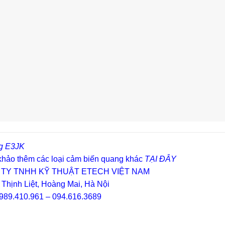
g E3JK
hảo thêm các loại cảm biến quang khác
TẠI ĐÂY
TY TNHH KỸ THUẬT ETECH VIỆT NAM
 Thịnh Liệt, Hoàng Mai, Hà Nội
989.410.961 – 094.616.3689