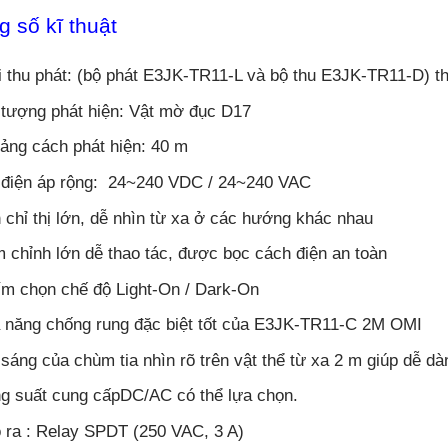
 số kĩ thuật
i thu phát: (bộ phát E3JK-TR11-L và bộ thu E3JK-TR11-D) 
 tượng phát hiện: Vật mờ đục D17
ảng cách phát hiện: 40 m
 điện áp rộng: 24~240 VDC / 24~240 VAC
 chỉ thị lớn, dễ nhìn từ xa ở các hướng khác nhau
 chỉnh lớn dễ thao tác, được bọc cách điện an toàn
m chọn chế độ Light-On / Dark-On
 năng chống rung đặc biệt tốt của E3JK-TR11-C 2M OMI
 sáng của chùm tia nhìn rõ trên vật thể từ xa 2 m giúp dễ dàn
g suất cung cấpDC/AC có thể lựa chọn.
 ra : Relay SPDT (250 VAC, 3 A)