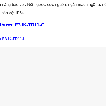
h năng bảo vệ : Nối ngược cực nguồn, ngắn mạch ngõ ra, nố
 bảo vệ: IP64
 thước E3JK-TR11-C
t E3JK-TR11-L