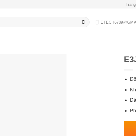
Trang
ETECH6789@GMA
E3
Đố
Add to
Kh
wishlist
Dả
Ph