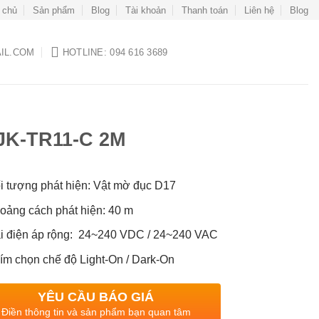
 chủ
Sản phẩm
Blog
Tài khoản
Thanh toán
Liên hệ
Blog
IL.COM
HOTLINE: 094 616 3689
JK-TR11-C 2M
i tượng phát hiện: Vật mờ đục D17
oảng cách phát hiện: 40 m
i điện áp rộng: 24~240 VDC / 24~240 VAC
ím chọn chế độ Light-On / Dark-On
YÊU CẦU BÁO GIÁ
Điền thông tin và sản phẩm bạn quan tâm