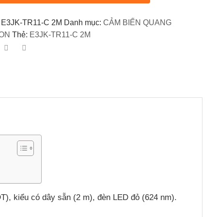
:
E3JK-TR11-C 2M
Danh mục:
CẢM BIẾN QUANG
ON
Thẻ:
E3JK-TR11-C 2M
T), kiểu có dây sẵn (2 m), đèn LED đỏ (624 nm).