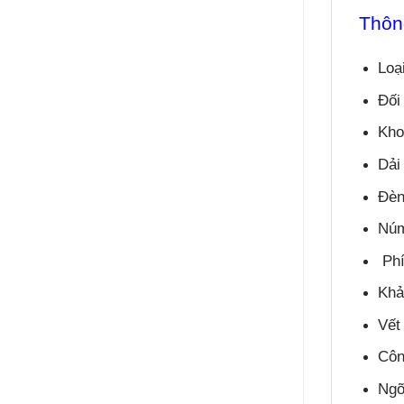
Thông
Loạ
Đối
Kho
Dải
Đèn
Núm
Phí
Khả
Vết
Côn
Ngõ