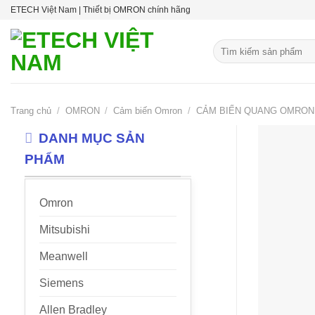
Skip
ETECH Việt Nam | Thiết bị OMRON chính hãng
to
content
Tìm
kiếm:
Trang chủ
/
OMRON
/
Cảm biến Omron
/
CẢM BIẾN QUANG OMRON
DANH MỤC SẢN
PHẨM
Omron
Mitsubishi
Meanwell
Siemens
Allen Bradley