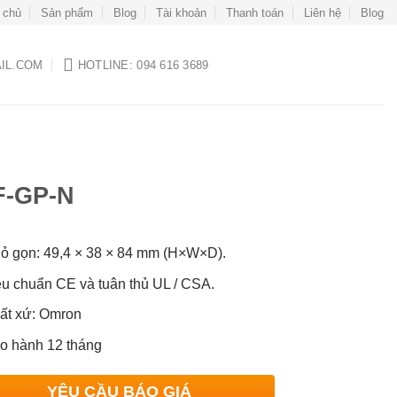
 chủ
Sản phẩm
Blog
Tài khoản
Thanh toán
Liên hệ
Blog
IL.COM
HOTLINE: 094 616 3689
F-GP-N
ỏ gọn: 49,4 × 38 × 84 mm (H×W×D).
êu chuẩn CE và tuân thủ UL / CSA.
ất xứ: Omron
o hành 12 tháng
YÊU CẦU BÁO GIÁ