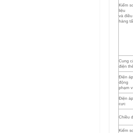
Kiểm so
liệu
và điều
hàng t
Cung c
điện t
Điện áp
động
phạm v
Điện áp
cực
Chiều d
Kiểm s