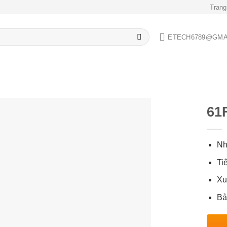
Trang
ETECH6789@GMA
61
Nh
Add to
wishlist
Ti
Xu
Bả