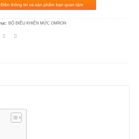
Điền thông tin và sản phẩm bạn quan tâm
mục:
BỘ ĐIỀU KHIỂN MỨC OMRON