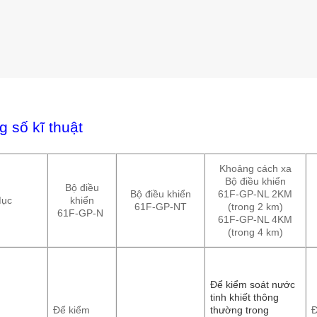
 số kĩ thuật
Khoảng cách xa
Bộ điều khiển
Bộ điều
Bộ điều khiển
61F-GP-NL 2KM
Mục
khiển
61F-GP-NT
(trong 2 km)
61F-GP-N
61F-GP-NL 4KM
(trong 4 km)
Để kiểm soát nước
tinh khiết thông
Để kiểm
thường trong
Đ