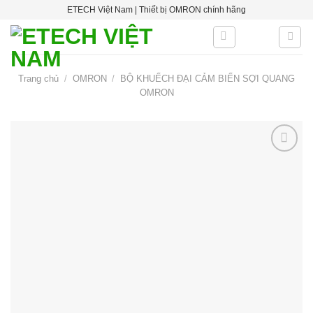
Skip
ETECH Việt Nam | Thiết bị OMRON chính hãng
to
content
Trang chủ
/
OMRON
/
BỘ KHUẾCH ĐẠI CẢM BIẾN SỢI QUANG
OMRON
Add to
wishlist