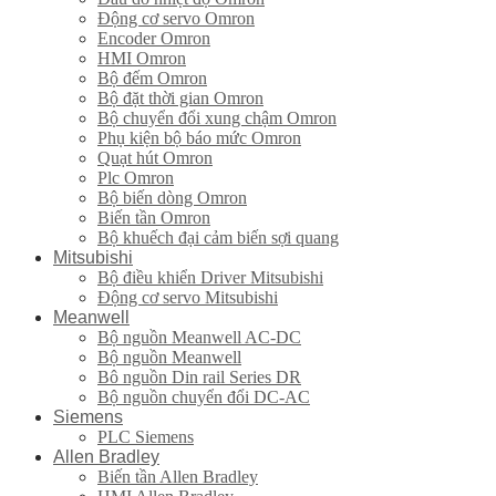
Động cơ servo Omron
Encoder Omron
HMI Omron
Bộ đếm Omron
Bộ đặt thời gian Omron
Bộ chuyển đổi xung chậm Omron
Phụ kiện bộ báo mức Omron
Quạt hút Omron
Plc Omron
Bộ biến dòng Omron
Biến tần Omron
Bộ khuếch đại cảm biến sợi quang
Mitsubishi
Bộ điều khiển Driver Mitsubishi
Động cơ servo Mitsubishi
Meanwell
Bộ nguồn Meanwell AC-DC
Bộ nguồn Meanwell
Bô nguồn Din rail Series DR
Bộ nguồn chuyển đổi DC-AC
Siemens
PLC Siemens
Allen Bradley
Biến tần Allen Bradley