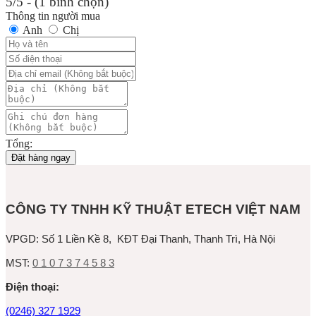
5/5 - (1 bình chọn)
Thông tin người mua
Anh
Chị
Tổng:
Đặt hàng ngay
CÔNG TY TNHH KỸ THUẬT ETECH VIỆT NAM
VPGD:
Số 1 Liền Kề 8, KĐT Đại Thanh, Thanh Trì, Hà Nội
MST:
0 1 0 7 3 7 4 5 8 3
Ðiện thoại:
(0246) 327 1929