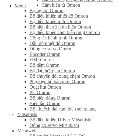
Cảm biến từ Omron
Menu
Bộ nguồn Omron
Bộ điều khiển nhiệt độ Omron
Bộ điều khiển mức Omron
Bộ hiển thị xử lí tín hiệu Omron
Bộ điều khiển cảm biến rung Omron
Công tắc hành trình Omron
Đầu dò nhiệt độ Omron
Động cơ servo Omron
Encoder Omron
HMI Omron
Bộ đếm Omron
Bộ đặt thời gian Omron
Bộ chuyển đổi xung chậm Omron
Phụ kiện bộ báo mức Omron
Quạt hút Omron
Plc Omron
Bộ biến dòng Omron
Biến tần Omron
Bộ khuếch đại cảm biến sợi quang
Mitsubishi
Bộ điều khiển Driver Mitsubishi
Động cơ servo Mitsubishi
Meanwell