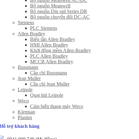
Bộ nguồn Meanwell AC-DC
Bộ nguồn Meanwell
Bô nguồn Din rail Series DR
Bộ nguồn chuyển đổi DC-AC
Siemens
PLC Siemens
Allen Bradley
Biến tần Allen Bradley
HMI Allen Bradley
Khởi động mềm Allen-Bradley
PLC Allen Bradley
MCCB Allen Bradley
Bussmann
Cầu chì Bussmann
Jean Muller
Cầu chì Jean Muller
Leipole
Quạt hút Leipole
Weco
Cảm biến thang máy Weco
Klemsan
Plastim
Hỗ trợ khách hàng
0941 900 749 (Ms Hồng)