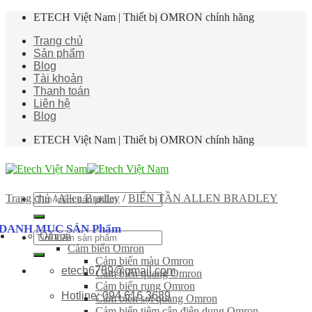
Skip
ETECH Việt Nam | Thiết bị OMRON chính hãng
to
Trang chủ
content
Sản phẩm
Blog
Tài khoản
Thanh toán
Liên hệ
Blog
ETECH Việt Nam | Thiết bị OMRON chính hãng
Tìm
Trang chủ
/
Allen Bradley
/
BIẾN TẦN ALLEN BRADLEY
kiếm:
DANH MỤC SẢN Phẩm
Omron
Tìm
Cảm biến Omron
kiếm:
Cảm biến màu Omron
etech6789@gmail.com
Cảm biến quang Omron
Cảm biến rung Omron
Hotline: 094 616 3689
Cảm biến sợi quang Omron
Cảm biến tiệm cận điện dung Omron