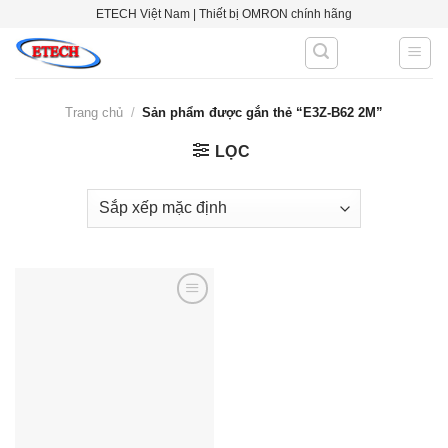
Skip
ETECH Việt Nam | Thiết bị OMRON chính hãng
to
content
Trang chủ
/
Sản phẩm được gắn thẻ “E3Z-B62 2M”
LỌC
Add to
wishlist