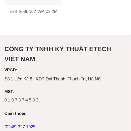
E2B-S08LN02-WP-C2 2M
CÔNG TY TNHH KỸ THUẬT ETECH
VIỆT NAM
VPGD:
Số 1 Liền Kề 8, KĐT Đại Thanh, Thanh Trì, Hà Nội
MST:
0 1 0 7 3 7 4 5 8 3
Ðiện thoại:
(0246) 327 1929