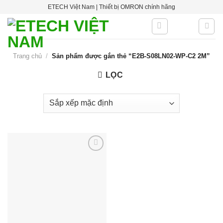
Skip
ETECH Việt Nam | Thiết bị OMRON chính hãng
to
content
Trang chủ
/
Sản phẩm được gắn thẻ “E2B-S08LN02-WP-C2 2M”
LỌC
Add to
wishlist