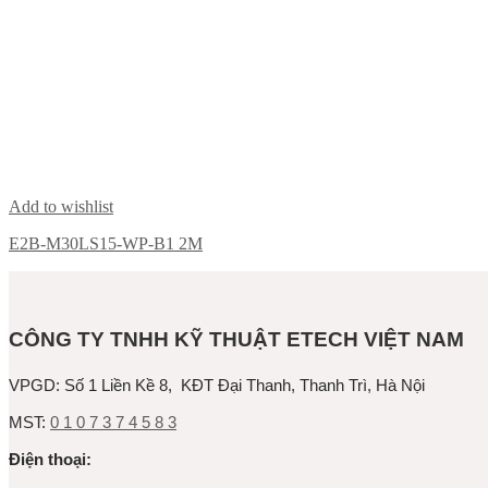
Add to wishlist
E2B-M30LS15-WP-B1 2M
CÔNG TY TNHH KỸ THUẬT ETECH VIỆT NAM
VPGD:
Số 1 Liền Kề 8, KĐT Đại Thanh, Thanh Trì, Hà Nội
MST:
0 1 0 7 3 7 4 5 8 3
Ðiện thoại: