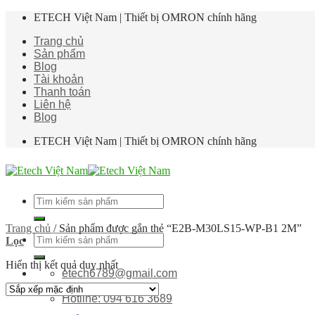
Skip
ETECH Việt Nam | Thiết bị OMRON chính hãng
to
Trang chủ
content
Sản phẩm
Blog
Tài khoản
Thanh toán
Liên hệ
Blog
ETECH Việt Nam | Thiết bị OMRON chính hãng
Tìm
kiếm:
Trang chủ
/
Sản phẩm được gắn thẻ “E2B-M30LS15-WP-B1 2M”
Tìm
Lọc
kiếm:
Hiển thị kết quả duy nhất
etech6789@gmail.com
Hotline: 094 616 3689