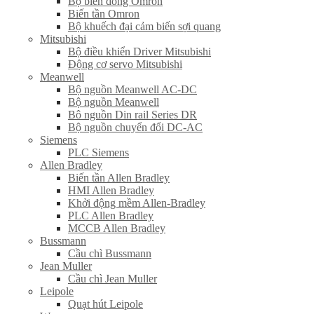
Bộ biến dòng Omron
Biến tần Omron
Bộ khuếch đại cảm biến sợi quang
Mitsubishi
Bộ điều khiển Driver Mitsubishi
Động cơ servo Mitsubishi
Meanwell
Bộ nguồn Meanwell AC-DC
Bộ nguồn Meanwell
Bô nguồn Din rail Series DR
Bộ nguồn chuyển đổi DC-AC
Siemens
PLC Siemens
Allen Bradley
Biến tần Allen Bradley
HMI Allen Bradley
Khởi động mềm Allen-Bradley
PLC Allen Bradley
MCCB Allen Bradley
Bussmann
Cầu chì Bussmann
Jean Muller
Cầu chì Jean Muller
Leipole
Quạt hút Leipole