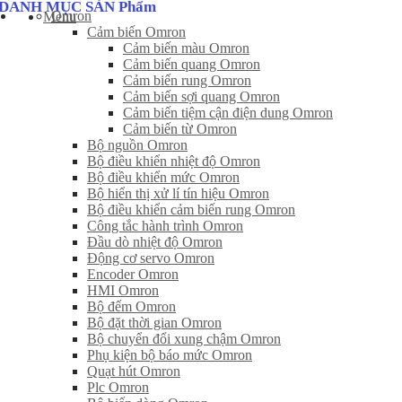
DANH MỤC SẢN Phẩm
Omron
Menu
Cảm biến Omron
Cảm biến màu Omron
Cảm biến quang Omron
Cảm biến rung Omron
Cảm biến sợi quang Omron
Cảm biến tiệm cận điện dung Omron
Cảm biến từ Omron
Bộ nguồn Omron
Bộ điều khiển nhiệt độ Omron
Bộ điều khiển mức Omron
Bộ hiển thị xử lí tín hiệu Omron
Bộ điều khiển cảm biến rung Omron
Công tắc hành trình Omron
Đầu dò nhiệt độ Omron
Động cơ servo Omron
Encoder Omron
HMI Omron
Bộ đếm Omron
Bộ đặt thời gian Omron
Bộ chuyển đổi xung chậm Omron
Phụ kiện bộ báo mức Omron
Quạt hút Omron
Plc Omron