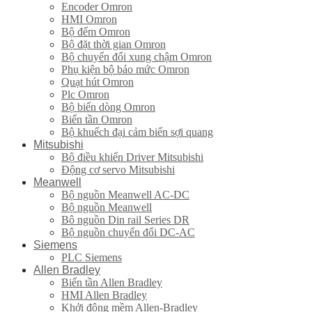
Encoder Omron
HMI Omron
Bộ đếm Omron
Bộ đặt thời gian Omron
Bộ chuyển đổi xung chậm Omron
Phụ kiện bộ báo mức Omron
Quạt hút Omron
Plc Omron
Bộ biến dòng Omron
Biến tần Omron
Bộ khuếch đại cảm biến sợi quang
Mitsubishi
Bộ điều khiển Driver Mitsubishi
Động cơ servo Mitsubishi
Meanwell
Bộ nguồn Meanwell AC-DC
Bộ nguồn Meanwell
Bô nguồn Din rail Series DR
Bộ nguồn chuyển đổi DC-AC
Siemens
PLC Siemens
Allen Bradley
Biến tần Allen Bradley
HMI Allen Bradley
Khởi động mềm Allen-Bradley