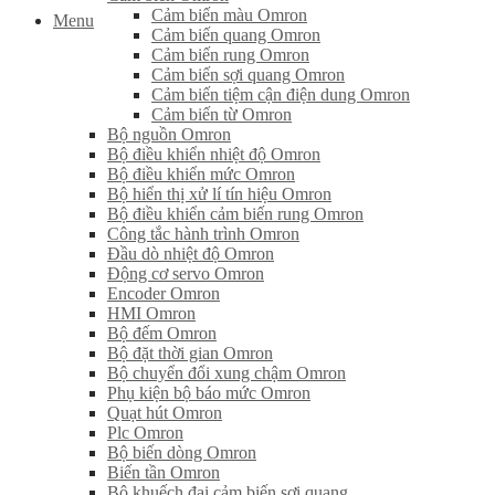
Cảm biến màu Omron
Menu
Cảm biến quang Omron
Cảm biến rung Omron
Cảm biến sợi quang Omron
Cảm biến tiệm cận điện dung Omron
Cảm biến từ Omron
Bộ nguồn Omron
Bộ điều khiển nhiệt độ Omron
Bộ điều khiển mức Omron
Bộ hiển thị xử lí tín hiệu Omron
Bộ điều khiển cảm biến rung Omron
Công tắc hành trình Omron
Đầu dò nhiệt độ Omron
Động cơ servo Omron
Encoder Omron
HMI Omron
Bộ đếm Omron
Bộ đặt thời gian Omron
Bộ chuyển đổi xung chậm Omron
Phụ kiện bộ báo mức Omron
Quạt hút Omron
Plc Omron
Bộ biến dòng Omron
Biến tần Omron
Bộ khuếch đại cảm biến sợi quang