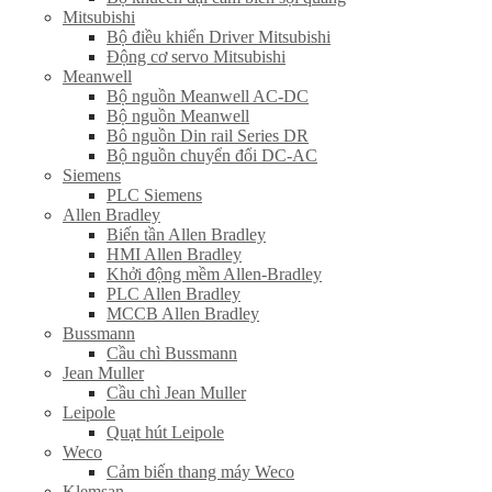
Mitsubishi
Bộ điều khiển Driver Mitsubishi
Động cơ servo Mitsubishi
Meanwell
Bộ nguồn Meanwell AC-DC
Bộ nguồn Meanwell
Bô nguồn Din rail Series DR
Bộ nguồn chuyển đổi DC-AC
Siemens
PLC Siemens
Allen Bradley
Biến tần Allen Bradley
HMI Allen Bradley
Khởi động mềm Allen-Bradley
PLC Allen Bradley
MCCB Allen Bradley
Bussmann
Cầu chì Bussmann
Jean Muller
Cầu chì Jean Muller
Leipole
Quạt hút Leipole
Weco
Cảm biến thang máy Weco
Klemsan