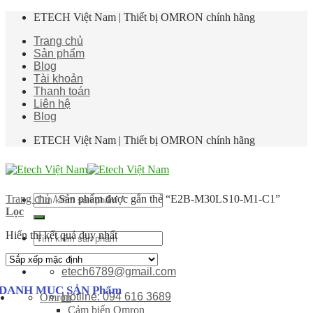
Skip
ETECH Việt Nam | Thiết bị OMRON chính hãng
to
Trang chủ
content
Sản phẩm
Blog
Tài khoản
Thanh toán
Liên hệ
Blog
ETECH Việt Nam | Thiết bị OMRON chính hãng
Tìm
Trang chủ
/
Sản phẩm được gắn thẻ “E2B-M30LS10-M1-C1”
kiếm:
Lọc
Hiển thị kết quả duy nhất
Tìm
kiếm:
etech6789@gmail.com
DANH MỤC SẢN Phẩm
Hotline: 094 616 3689
Omron
Cảm biến Omron