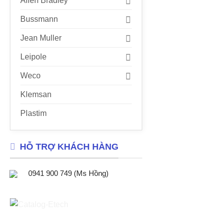
Allen Bradley
Bussmann
Jean Muller
Leipole
Weco
Klemsan
Plastim
HỖ TRỢ KHÁCH HÀNG
0941 900 749 (Ms Hồng)