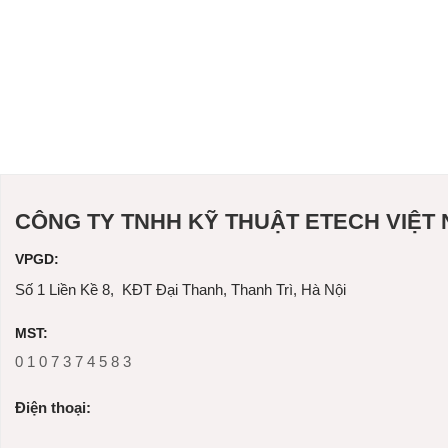
CÔNG TY TNHH KỸ THUẬT ETECH VIỆT
VPGD:
Số 1 Liền Kề 8, KĐT Đại Thanh, Thanh Trì, Hà Nội
MST:
0 1 0 7 3 7 4 5 8 3
Ðiện thoại: