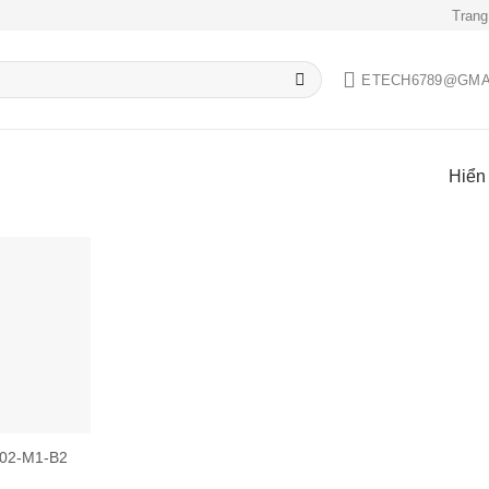
Trang
ETECH6789@GMA
Hiển 
Add to
wishlist
02-M1-B2