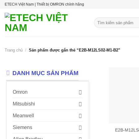
Skip
ETECH Việt Nam | Thiết bị OMRON chính hãng
to
content
Tìm
kiếm:
Trang chủ
/
Sản phẩm được gắn thẻ “E2B-M12LS02-M1-B2”
DANH MỤC SẢN PHẨM
Omron
Mitsubishi
Meanwell
Siemens
E2B-M12LS