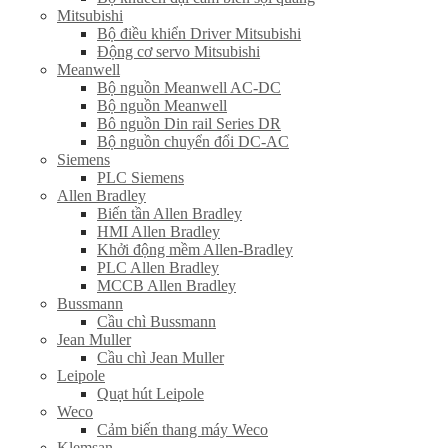
Mitsubishi
Bộ điều khiển Driver Mitsubishi
Động cơ servo Mitsubishi
Meanwell
Bộ nguồn Meanwell AC-DC
Bộ nguồn Meanwell
Bô nguồn Din rail Series DR
Bộ nguồn chuyển đổi DC-AC
Siemens
PLC Siemens
Allen Bradley
Biến tần Allen Bradley
HMI Allen Bradley
Khởi động mềm Allen-Bradley
PLC Allen Bradley
MCCB Allen Bradley
Bussmann
Cầu chì Bussmann
Jean Muller
Cầu chì Jean Muller
Leipole
Quạt hút Leipole
Weco
Cảm biến thang máy Weco
Klemsan