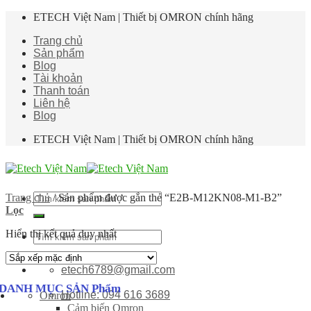
Skip
ETECH Việt Nam | Thiết bị OMRON chính hãng
to
Trang chủ
content
Sản phẩm
Blog
Tài khoản
Thanh toán
Liên hệ
Blog
ETECH Việt Nam | Thiết bị OMRON chính hãng
Tìm
Trang chủ
/
Sản phẩm được gắn thẻ “E2B-M12KN08-M1-B2”
kiếm:
Lọc
Hiển thị kết quả duy nhất
Tìm
kiếm:
etech6789@gmail.com
DANH MỤC SẢN Phẩm
Hotline: 094 616 3689
Omron
Cảm biến Omron