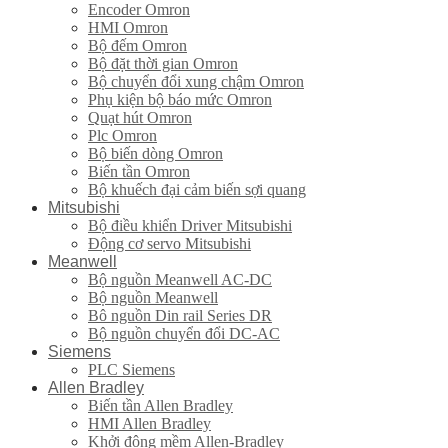
Encoder Omron
HMI Omron
Bộ đếm Omron
Bộ đặt thời gian Omron
Bộ chuyển đổi xung chậm Omron
Phụ kiện bộ báo mức Omron
Quạt hút Omron
Plc Omron
Bộ biến dòng Omron
Biến tần Omron
Bộ khuếch đại cảm biến sợi quang
Mitsubishi
Bộ điều khiển Driver Mitsubishi
Động cơ servo Mitsubishi
Meanwell
Bộ nguồn Meanwell AC-DC
Bộ nguồn Meanwell
Bô nguồn Din rail Series DR
Bộ nguồn chuyển đổi DC-AC
Siemens
PLC Siemens
Allen Bradley
Biến tần Allen Bradley
HMI Allen Bradley
Khởi động mềm Allen-Bradley