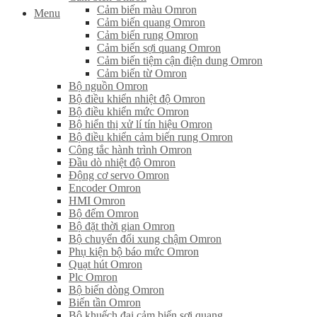
Cảm biến màu Omron
Menu
Cảm biến quang Omron
Cảm biến rung Omron
Cảm biến sợi quang Omron
Cảm biến tiệm cận điện dung Omron
Cảm biến từ Omron
Bộ nguồn Omron
Bộ điều khiển nhiệt độ Omron
Bộ điều khiển mức Omron
Bộ hiển thị xử lí tín hiệu Omron
Bộ điều khiển cảm biến rung Omron
Công tắc hành trình Omron
Đầu dò nhiệt độ Omron
Động cơ servo Omron
Encoder Omron
HMI Omron
Bộ đếm Omron
Bộ đặt thời gian Omron
Bộ chuyển đổi xung chậm Omron
Phụ kiện bộ báo mức Omron
Quạt hút Omron
Plc Omron
Bộ biến dòng Omron
Biến tần Omron
Bộ khuếch đại cảm biến sợi quang