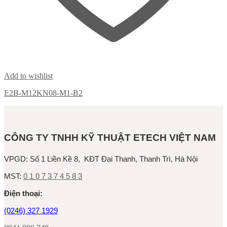
Add to wishlist
E2B-M12KN08-M1-B2
CÔNG TY TNHH KỸ THUẬT ETECH VIỆT NAM
VPGD:
Số 1 Liền Kề 8, KĐT Đại Thanh, Thanh Trì, Hà Nội
MST:
0 1 0 7 3 7 4 5 8 3
Ðiện thoại:
(0246) 327 1929