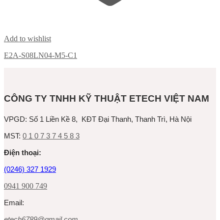
Add to wishlist
E2A-S08LN04-M5-C1
CÔNG TY TNHH KỸ THUẬT ETECH VIỆT NAM
VPGD:
Số 1 Liền Kề 8, KĐT Đại Thanh, Thanh Trì, Hà Nội
MST:
0 1 0 7 3 7 4 5 8 3
Ðiện thoại:
(0246) 327 1929
0941 900 749
Email:
etech6789@gmail.com