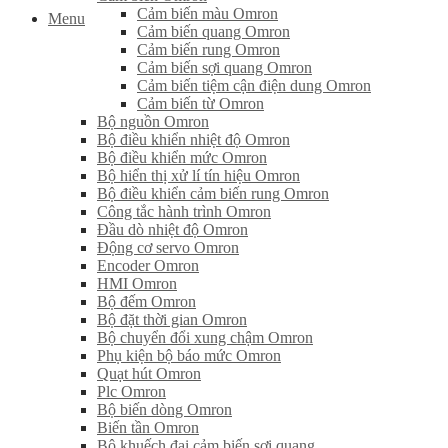
Cảm biến màu Omron
Menu
Cảm biến quang Omron
Cảm biến rung Omron
Cảm biến sợi quang Omron
Cảm biến tiệm cận điện dung Omron
Cảm biến từ Omron
Bộ nguồn Omron
Bộ điều khiển nhiệt độ Omron
Bộ điều khiển mức Omron
Bộ hiển thị xử lí tín hiệu Omron
Bộ điều khiển cảm biến rung Omron
Công tắc hành trình Omron
Đầu dò nhiệt độ Omron
Động cơ servo Omron
Encoder Omron
HMI Omron
Bộ đếm Omron
Bộ đặt thời gian Omron
Bộ chuyển đổi xung chậm Omron
Phụ kiện bộ báo mức Omron
Quạt hút Omron
Plc Omron
Bộ biến dòng Omron
Biến tần Omron
Bộ khuếch đại cảm biến sợi quang