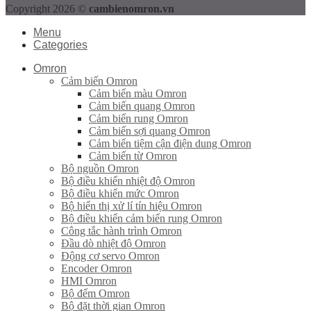
Copyright 2026 ©
cambienomron.vn
Menu
Categories
Omron
Cảm biến Omron
Cảm biến màu Omron
Cảm biến quang Omron
Cảm biến rung Omron
Cảm biến sợi quang Omron
Cảm biến tiệm cận điện dung Omron
Cảm biến từ Omron
Bộ nguồn Omron
Bộ điều khiển nhiệt độ Omron
Bộ điều khiển mức Omron
Bộ hiển thị xử lí tín hiệu Omron
Bộ điều khiển cảm biến rung Omron
Công tắc hành trình Omron
Đầu dò nhiệt độ Omron
Động cơ servo Omron
Encoder Omron
HMI Omron
Bộ đếm Omron
Bộ đặt thời gian Omron