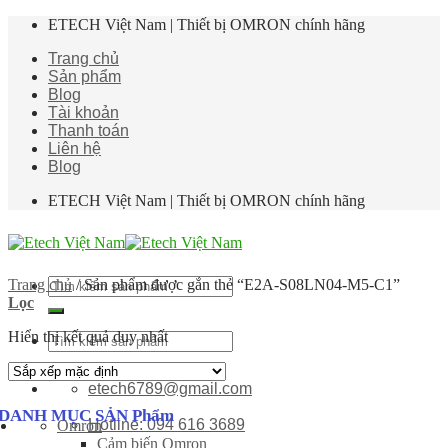
Skip
ETECH Việt Nam | Thiết bị OMRON chính hãng
to
Trang chủ
content
Sản phẩm
Blog
Tài khoản
Thanh toán
Liên hệ
Blog
ETECH Việt Nam | Thiết bị OMRON chính hãng
Tìm
Trang chủ
/
Sản phẩm được gắn thẻ “E2A-S08LN04-M5-C1”
kiếm:
Lọc
Hiển thị kết quả duy nhất
Tìm
kiếm:
etech6789@gmail.com
DANH MỤC SẢN Phẩm
Hotline: 094 616 3689
Omron
Cảm biến Omron