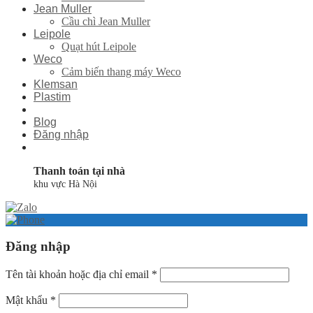
Jean Muller
Cầu chì Jean Muller
Leipole
Quạt hút Leipole
Weco
Cảm biến thang máy Weco
Klemsan
Plastim
Blog
Đăng nhập
Thanh toán tại nhà
khu vực Hà Nội
Đăng nhập
Tên tài khoản hoặc địa chỉ email
*
Mật khẩu
*