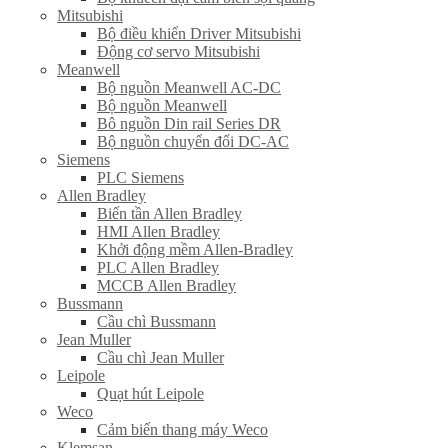
Mitsubishi
Bộ điều khiển Driver Mitsubishi
Động cơ servo Mitsubishi
Meanwell
Bộ nguồn Meanwell AC-DC
Bộ nguồn Meanwell
Bô nguồn Din rail Series DR
Bộ nguồn chuyển đổi DC-AC
Siemens
PLC Siemens
Allen Bradley
Biến tần Allen Bradley
HMI Allen Bradley
Khởi động mềm Allen-Bradley
PLC Allen Bradley
MCCB Allen Bradley
Bussmann
Cầu chì Bussmann
Jean Muller
Cầu chì Jean Muller
Leipole
Quạt hút Leipole
Weco
Cảm biến thang máy Weco
Klemsan