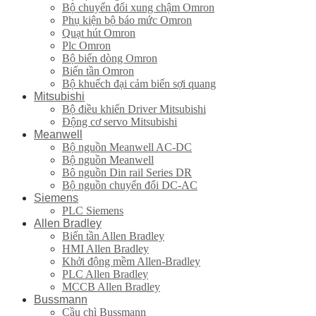
Bộ chuyển đổi xung chậm Omron
Phụ kiện bộ báo mức Omron
Quạt hút Omron
Plc Omron
Bộ biến dòng Omron
Biến tần Omron
Bộ khuếch đại cảm biến sợi quang
Mitsubishi
Bộ điều khiển Driver Mitsubishi
Động cơ servo Mitsubishi
Meanwell
Bộ nguồn Meanwell AC-DC
Bộ nguồn Meanwell
Bô nguồn Din rail Series DR
Bộ nguồn chuyển đổi DC-AC
Siemens
PLC Siemens
Allen Bradley
Biến tần Allen Bradley
HMI Allen Bradley
Khởi động mềm Allen-Bradley
PLC Allen Bradley
MCCB Allen Bradley
Bussmann
Cầu chì Bussmann