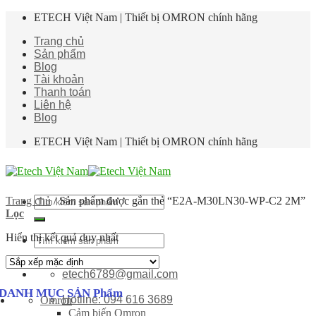
Skip
ETECH Việt Nam | Thiết bị OMRON chính hãng
to
Trang chủ
content
Sản phẩm
Blog
Tài khoản
Thanh toán
Liên hệ
Blog
ETECH Việt Nam | Thiết bị OMRON chính hãng
Tìm
Trang chủ
/
Sản phẩm được gắn thẻ “E2A-M30LN30-WP-C2 2M”
kiếm:
Lọc
Hiển thị kết quả duy nhất
Tìm
kiếm:
etech6789@gmail.com
DANH MỤC SẢN Phẩm
Hotline: 094 616 3689
Omron
Cảm biến Omron