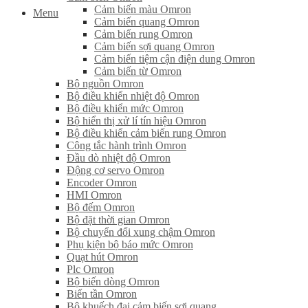
Cảm biến màu Omron
Menu
Cảm biến quang Omron
Cảm biến rung Omron
Cảm biến sợi quang Omron
Cảm biến tiệm cận điện dung Omron
Cảm biến từ Omron
Bộ nguồn Omron
Bộ điều khiển nhiệt độ Omron
Bộ điều khiển mức Omron
Bộ hiển thị xử lí tín hiệu Omron
Bộ điều khiển cảm biến rung Omron
Công tắc hành trình Omron
Đầu dò nhiệt độ Omron
Động cơ servo Omron
Encoder Omron
HMI Omron
Bộ đếm Omron
Bộ đặt thời gian Omron
Bộ chuyển đổi xung chậm Omron
Phụ kiện bộ báo mức Omron
Quạt hút Omron
Plc Omron
Bộ biến dòng Omron
Biến tần Omron
Bộ khuếch đại cảm biến sợi quang