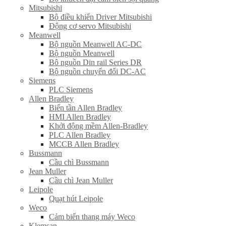
Mitsubishi
Bộ điều khiển Driver Mitsubishi
Động cơ servo Mitsubishi
Meanwell
Bộ nguồn Meanwell AC-DC
Bộ nguồn Meanwell
Bô nguồn Din rail Series DR
Bộ nguồn chuyển đổi DC-AC
Siemens
PLC Siemens
Allen Bradley
Biến tần Allen Bradley
HMI Allen Bradley
Khởi động mềm Allen-Bradley
PLC Allen Bradley
MCCB Allen Bradley
Bussmann
Cầu chì Bussmann
Jean Muller
Cầu chì Jean Muller
Leipole
Quạt hút Leipole
Weco
Cảm biến thang máy Weco
Klemsan