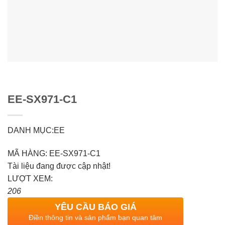
EE-SX971-C1
DANH MỤC:EE
MÃ HÀNG: EE-SX971-C1
Tài liệu đang được cập nhật!
LƯỢT XEM:
206
YÊU CẦU BÁO GIÁ
Điền thông tin và sản phẩm bạn quan tâm