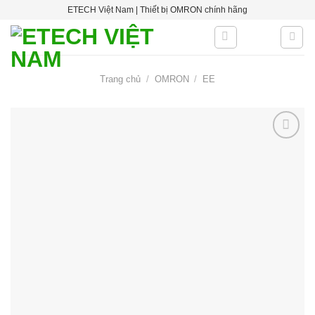
Skip
ETECH Việt Nam | Thiết bị OMRON chính hãng
to
content
Trang chủ
/
OMRON
/
EE
Add to
wishlist