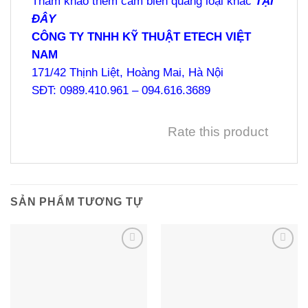
Tham khảo thêm cảm biến quang loại khác
TẠI
ĐÂY
CÔNG TY TNHH KỸ THUẬT ETECH VIỆT
NAM
171/42 Thịnh Liệt, Hoàng Mai, Hà Nội
SĐT: 0989.410.961 – 094.616.3689
Rate this product
SẢN PHẨM TƯƠNG TỰ
Add to
Add to
wishlist
wishlist