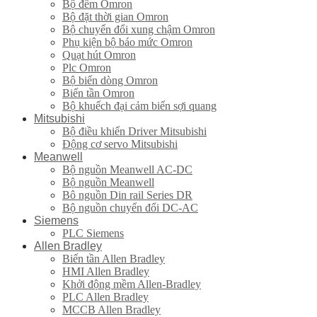
Bộ đếm Omron
Bộ đặt thời gian Omron
Bộ chuyển đổi xung chậm Omron
Phụ kiện bộ báo mức Omron
Quạt hút Omron
Plc Omron
Bộ biến dòng Omron
Biến tần Omron
Bộ khuếch đại cảm biến sợi quang
Mitsubishi
Bộ điều khiển Driver Mitsubishi
Động cơ servo Mitsubishi
Meanwell
Bộ nguồn Meanwell AC-DC
Bộ nguồn Meanwell
Bô nguồn Din rail Series DR
Bộ nguồn chuyển đổi DC-AC
Siemens
PLC Siemens
Allen Bradley
Biến tần Allen Bradley
HMI Allen Bradley
Khởi động mềm Allen-Bradley
PLC Allen Bradley
MCCB Allen Bradley