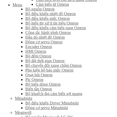
Cảm biến từ Omron
Menu
Bộ nguồn Omron
Bộ điều khiển nhiệt độ Omron
Bộ điều khiển mức Omron
Bộ hiển thị xử lí tín hiệu Omron
Bộ điều khiển cảm biến rung Omron
Công tắc hành trình Omron
Đầu dò nhiệt độ Omron
Động cơ servo Omron
Encoder Omron
HMI Omron
Bộ đếm Omron
Bộ đặt thời gian Omron
Bộ chuyển đổi xung chậm Omron
Phụ kiện bộ báo mức Omron
Quạt hút Omron
Plc Omron
Bộ biến dòng Omron
Biến tần Omron
Bộ khuếch đại cảm biến sợi quang
Mitsubishi
Bộ điều khiển Driver Mitsubishi
Động cơ servo Mitsubishi
Meanwell