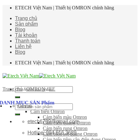
Skip
ETECH Việt Nam | Thiết bị OMRON chính hãng
to
Trang chủ
content
Sản phẩm
Blog
Tài khoản
Thanh toán
Liên hệ
Blog
ETECH Việt Nam | Thiết bị OMRON chính hãng
Tìm
Trang chủ
/
OMRON
/
EE
kiếm:
DANH MỤC SẢN Phẩm
Omron
Tìm
Cảm biến Omron
kiếm:
Cảm biến màu Omron
etech6789@gmail.com
Cảm biến quang Omron
Cảm biến rung Omron
Hotline: 094 616 3689
Cảm biến sợi quang Omron
Cảm biến tiệm cận điện dung Omron