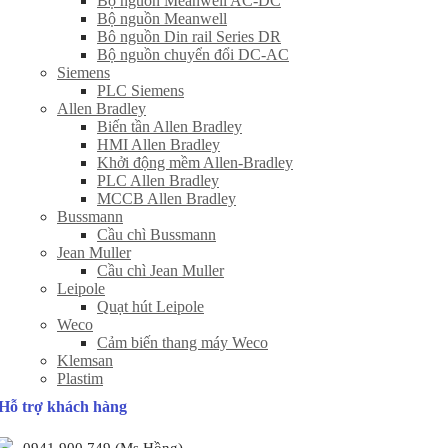
Bộ nguồn Meanwell AC-DC
Bộ nguồn Meanwell
Bô nguồn Din rail Series DR
Bộ nguồn chuyển đổi DC-AC
Siemens
PLC Siemens
Allen Bradley
Biến tần Allen Bradley
HMI Allen Bradley
Khởi động mềm Allen-Bradley
PLC Allen Bradley
MCCB Allen Bradley
Bussmann
Cầu chì Bussmann
Jean Muller
Cầu chì Jean Muller
Leipole
Quạt hút Leipole
Weco
Cảm biến thang máy Weco
Klemsan
Plastim
Hỗ trợ khách hàng
0941 900 749 (Ms Hồng)