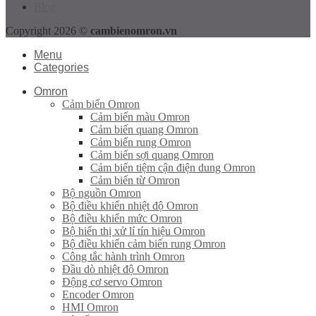
Blog
Copyright 2026 ©
cambienomron.vn
Menu
Categories
Omron
Cảm biến Omron
Cảm biến màu Omron
Cảm biến quang Omron
Cảm biến rung Omron
Cảm biến sợi quang Omron
Cảm biến tiệm cận điện dung Omron
Cảm biến từ Omron
Bộ nguồn Omron
Bộ điều khiển nhiệt độ Omron
Bộ điều khiển mức Omron
Bộ hiển thị xử lí tín hiệu Omron
Bộ điều khiển cảm biến rung Omron
Công tắc hành trình Omron
Đầu dò nhiệt độ Omron
Động cơ servo Omron
Encoder Omron
HMI Omron