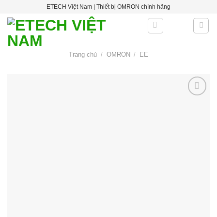
Skip
ETECH Việt Nam | Thiết bị OMRON chính hãng
to
content
Trang chủ
/
OMRON
/
EE
Add to
wishlist