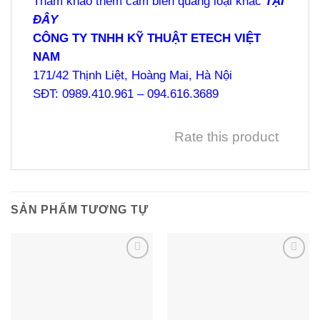
Tham khảo thêm cảm biến quang loại khác
TẠI
ĐÂY
CÔNG TY TNHH KỸ THUẬT ETECH VIỆT
NAM
171/42 Thịnh Liệt, Hoàng Mai, Hà Nội
SĐT: 0989.410.961 – 094.616.3689
Rate this product
SẢN PHẨM TƯƠNG TỰ
Add to
Add to
wishlist
wishlist