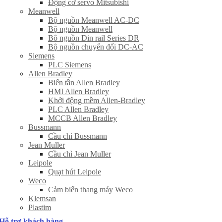
Động cơ servo Mitsubishi
Meanwell
Bộ nguồn Meanwell AC-DC
Bộ nguồn Meanwell
Bô nguồn Din rail Series DR
Bộ nguồn chuyển đổi DC-AC
Siemens
PLC Siemens
Allen Bradley
Biến tần Allen Bradley
HMI Allen Bradley
Khởi động mềm Allen-Bradley
PLC Allen Bradley
MCCB Allen Bradley
Bussmann
Cầu chì Bussmann
Jean Muller
Cầu chì Jean Muller
Leipole
Quạt hút Leipole
Weco
Cảm biến thang máy Weco
Klemsan
Plastim
Hỗ trợ khách hàng