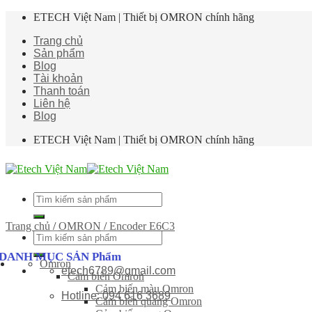
Skip
ETECH Việt Nam | Thiết bị OMRON chính hãng
to
Trang chủ
content
Sản phẩm
Blog
Tài khoản
Thanh toán
Liên hệ
Blog
ETECH Việt Nam | Thiết bị OMRON chính hãng
Tìm
kiếm:
Trang chủ
/
OMRON
/
Encoder E6C3
Tìm
kiếm:
DANH MỤC SẢN Phẩm
Omron
etech6789@gmail.com
Cảm biến Omron
Cảm biến màu Omron
Hotline: 094 616 3689
Cảm biến quang Omron