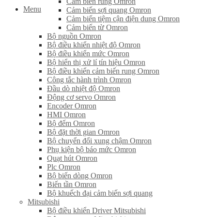
Cảm biến rung Omron
Menu
Cảm biến sợi quang Omron
Cảm biến tiệm cận điện dung Omron
Cảm biến từ Omron
Bộ nguồn Omron
Bộ điều khiển nhiệt độ Omron
Bộ điều khiển mức Omron
Bộ hiển thị xử lí tín hiệu Omron
Bộ điều khiển cảm biến rung Omron
Công tắc hành trình Omron
Đầu dò nhiệt độ Omron
Động cơ servo Omron
Encoder Omron
HMI Omron
Bộ đếm Omron
Bộ đặt thời gian Omron
Bộ chuyển đổi xung chậm Omron
Phụ kiện bộ báo mức Omron
Quạt hút Omron
Plc Omron
Bộ biến dòng Omron
Biến tần Omron
Bộ khuếch đại cảm biến sợi quang
Mitsubishi
Bộ điều khiển Driver Mitsubishi