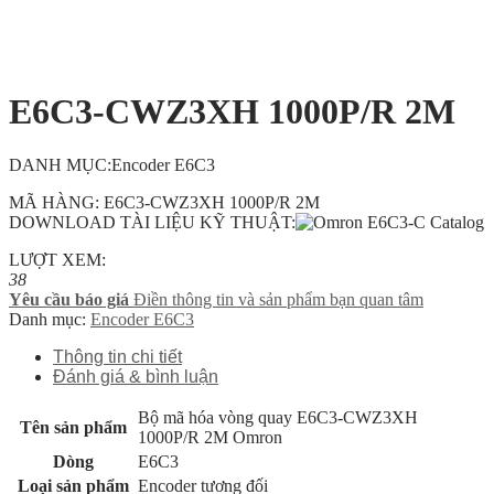
E6C3-CWZ3XH 1000P/R 2M
DANH MỤC:Encoder E6C3
MÃ HÀNG: E6C3-CWZ3XH 1000P/R 2M
DOWNLOAD TÀI LIỆU KỸ THUẬT:
LƯỢT XEM:
38
Yêu cầu báo giá
Điền thông tin và sản phẩm bạn quan tâm
Danh mục:
Encoder E6C3
Thông tin chi tiết
Đánh giá & bình luận
Bộ mã hóa vòng quay E6C3-CWZ3XH
Tên sản phẩm
1000P/R 2M Omron
Dòng
E6C3
Loại sản phẩm
Encoder tương đối