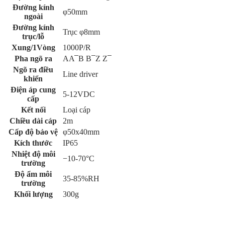
Đường kính
φ50mm
ngoài
Đường kính
Trục φ8mm
trục/lỗ
Xung/1Vòng
1000P/R
Pha ngõ ra
AA ̅ B B ̅ Z Z ̅
Ngõ ra điều
Line driver
khiển
Điện áp cung
5-12VDC
cấp
Kết nối
Loại cáp
Chiều dài cáp
2m
Cấp độ bảo vệ
φ50x40mm
Kích thước
IP65
Nhiệt độ môi
−10-70°C
trường
Độ ẩm môi
35-85%RH
trường
Khối lượng
300g