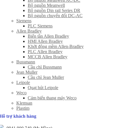
Bộ nguồn Meanwell AC-DC
Bộ nguồn Meanwell
Bô nguồn Din rail Series DR
Bộ nguồn chuyển đổi DC-AC
Siemens
PLC Siemens
Allen Bradley
Biến tần Allen Bradley
HMI Allen Bradley
Khởi động mềm Allen-Bradley
PLC Allen Bradley
MCCB Allen Bradley
Bussmann
Cầu chì Bussmann
Jean Muller
Cầu chì Jean Muller
Leipole
Quạt hút Leipole
Weco
Cảm biến thang máy Weco
Klemsan
Plastim
Hỗ trợ khách hàng
0941 900 749 (Ms Hồng)