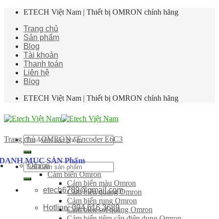
Skip
ETECH Việt Nam | Thiết bị OMRON chính hãng
to
Trang chủ
content
Sản phẩm
Blog
Tài khoản
Thanh toán
Liên hệ
Blog
ETECH Việt Nam | Thiết bị OMRON chính hãng
Tìm
Trang chủ
/
OMRON
/
Encoder E6C3
kiếm:
DANH MỤC SẢN Phẩm
Omron
Tìm
Cảm biến Omron
kiếm:
Cảm biến màu Omron
etech6789@gmail.com
Cảm biến quang Omron
Cảm biến rung Omron
Hotline: 094 616 3689
Cảm biến sợi quang Omron
Cảm biến tiệm cận điện dung Omron