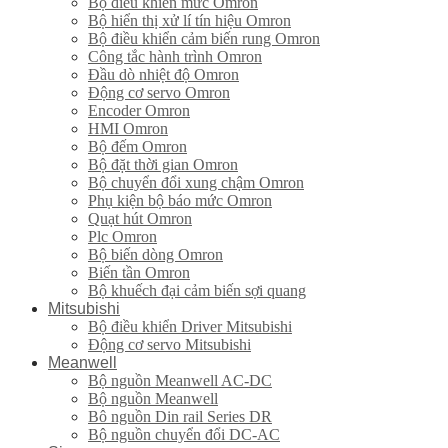
Bộ điều khiển mức Omron
Bộ hiển thị xử lí tín hiệu Omron
Bộ điều khiển cảm biến rung Omron
Công tắc hành trình Omron
Đầu dò nhiệt độ Omron
Động cơ servo Omron
Encoder Omron
HMI Omron
Bộ đếm Omron
Bộ đặt thời gian Omron
Bộ chuyển đổi xung chậm Omron
Phụ kiện bộ báo mức Omron
Quạt hút Omron
Plc Omron
Bộ biến dòng Omron
Biến tần Omron
Bộ khuếch đại cảm biến sợi quang
Mitsubishi
Bộ điều khiển Driver Mitsubishi
Động cơ servo Mitsubishi
Meanwell
Bộ nguồn Meanwell AC-DC
Bộ nguồn Meanwell
Bô nguồn Din rail Series DR
Bộ nguồn chuyển đổi DC-AC