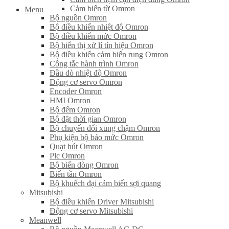
Cảm biến từ Omron
Menu
Bộ nguồn Omron
Bộ điều khiển nhiệt độ Omron
Bộ điều khiển mức Omron
Bộ hiển thị xử lí tín hiệu Omron
Bộ điều khiển cảm biến rung Omron
Công tắc hành trình Omron
Đầu dò nhiệt độ Omron
Động cơ servo Omron
Encoder Omron
HMI Omron
Bộ đếm Omron
Bộ đặt thời gian Omron
Bộ chuyển đổi xung chậm Omron
Phụ kiện bộ báo mức Omron
Quạt hút Omron
Plc Omron
Bộ biến dòng Omron
Biến tần Omron
Bộ khuếch đại cảm biến sợi quang
Mitsubishi
Bộ điều khiển Driver Mitsubishi
Động cơ servo Mitsubishi
Meanwell