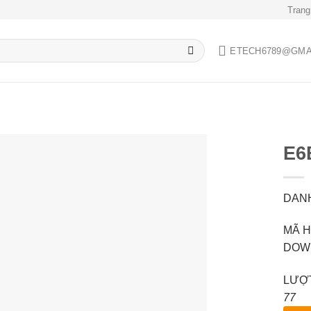
Trang
ETECH6789@GMA
E6
DANH
Add to
wishlist
MÃ H
DOWN
LƯỢT
77