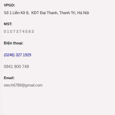
VPGD:
Số 1 Liền Kề 8, KĐT Đại Thanh, Thanh Trì, Hà Nội
MST:
0 1 0 7 3 7 4 5 8 3
Ðiện thoại:
(0246) 327 1929
0941 900 749
Email:
etech6789@gmail.com