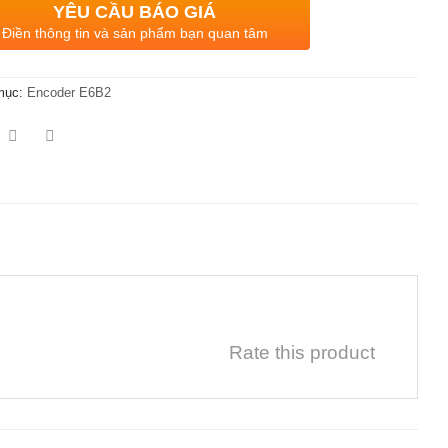
YÊU CẦU BÁO GIÁ
Điền thông tin và sản phẩm bạn quan tâm
mục:
Encoder E6B2
Rate this product