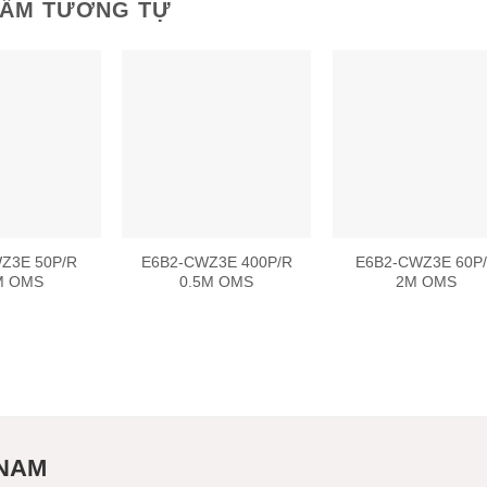
HẨM TƯƠNG TỰ
Add to
Add to
Add
wishlist
wishlist
wish
Z3E 50P/R
E6B2-CWZ3E 400P/R
E6B2-CWZ3E 60P
M OMS
0.5M OMS
2M OMS
 NAM