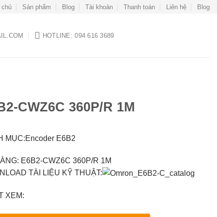
 chủ
Sản phẩm
Blog
Tài khoản
Thanh toán
Liên hệ
Blog
IL.COM
HOTLINE: 094 616 3689
B2-CWZ6C 360P/R 1M
 MỤC:Encoder E6B2
ÀNG: E6B2-CWZ6C 360P/R 1M
LOAD TÀI LIỆU KỸ THUẬT:
 XEM: