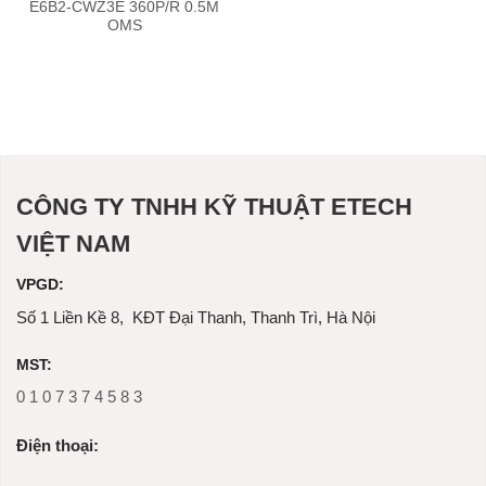
E6B2-CWZ3E 360P/R 0.5M
OMS
CÔNG TY TNHH KỸ THUẬT ETECH
VIỆT NAM
VPGD:
Số 1 Liền Kề 8, KĐT Đại Thanh, Thanh Trì, Hà Nội
MST:
0 1 0 7 3 7 4 5 8 3
Ðiện thoại: