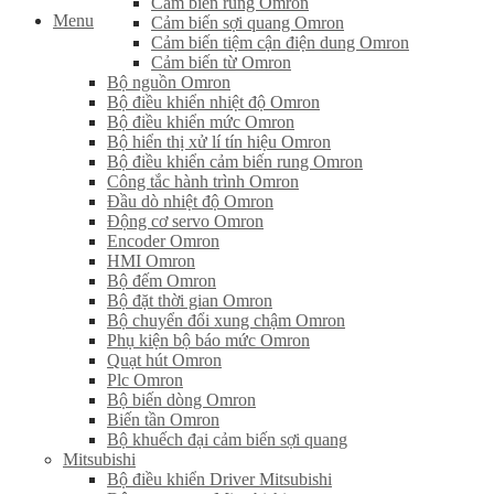
Cảm biến rung Omron
Menu
Cảm biến sợi quang Omron
Cảm biến tiệm cận điện dung Omron
Cảm biến từ Omron
Bộ nguồn Omron
Bộ điều khiển nhiệt độ Omron
Bộ điều khiển mức Omron
Bộ hiển thị xử lí tín hiệu Omron
Bộ điều khiển cảm biến rung Omron
Công tắc hành trình Omron
Đầu dò nhiệt độ Omron
Động cơ servo Omron
Encoder Omron
HMI Omron
Bộ đếm Omron
Bộ đặt thời gian Omron
Bộ chuyển đổi xung chậm Omron
Phụ kiện bộ báo mức Omron
Quạt hút Omron
Plc Omron
Bộ biến dòng Omron
Biến tần Omron
Bộ khuếch đại cảm biến sợi quang
Mitsubishi
Bộ điều khiển Driver Mitsubishi