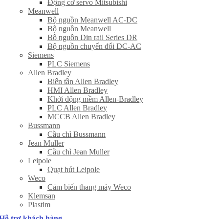
Động cơ servo Mitsubishi
Meanwell
Bộ nguồn Meanwell AC-DC
Bộ nguồn Meanwell
Bô nguồn Din rail Series DR
Bộ nguồn chuyển đổi DC-AC
Siemens
PLC Siemens
Allen Bradley
Biến tần Allen Bradley
HMI Allen Bradley
Khởi động mềm Allen-Bradley
PLC Allen Bradley
MCCB Allen Bradley
Bussmann
Cầu chì Bussmann
Jean Muller
Cầu chì Jean Muller
Leipole
Quạt hút Leipole
Weco
Cảm biến thang máy Weco
Klemsan
Plastim
Hỗ trợ khách hàng