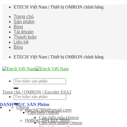
Skip
ETECH Việt Nam | Thiết bị OMRON chính hãng
to
Trang chủ
content
Sản phẩm
Blog
Tài khoản
Thanh toán
Liên hệ
Blog
ETECH Việt Nam | Thiết bị OMRON chính hãng
Tìm
kiếm:
Trang chủ
/
OMRON
/
Encoder E6A2
Tìm
kiếm:
DANH MỤC SẢN Phẩm
Omron
etech6789@gmail.com
Cảm biến Omron
Cảm biến màu Omron
Hotline: 094 616 3689
Cảm biến quang Omron