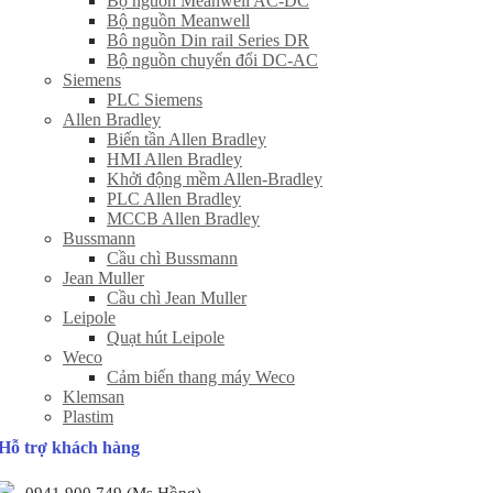
Bộ nguồn Meanwell AC-DC
Bộ nguồn Meanwell
Bô nguồn Din rail Series DR
Bộ nguồn chuyển đổi DC-AC
Siemens
PLC Siemens
Allen Bradley
Biến tần Allen Bradley
HMI Allen Bradley
Khởi động mềm Allen-Bradley
PLC Allen Bradley
MCCB Allen Bradley
Bussmann
Cầu chì Bussmann
Jean Muller
Cầu chì Jean Muller
Leipole
Quạt hút Leipole
Weco
Cảm biến thang máy Weco
Klemsan
Plastim
Hỗ trợ khách hàng
0941 900 749 (Ms Hồng)