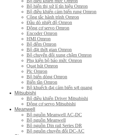
Bộ điều khiển mức Omron
Bộ hiển thị xử lí tín hiệu Omron
Bộ điều khiển cảm biến rung Omron
Công tắc hành trình Omron
Đầu dò nhiệt độ Omron
Động cơ servo Omron
Encoder Omron
HMI Omron
Bộ đếm Omron
Bộ đặt thời gian Omron
Bộ chuyển đổi xung chậm Omron
Phụ kiện bộ báo mức Omron
Quạt hút Omron
Plc Omron
Bộ biến dòng Omron
Biến tần Omron
Bộ khuếch đại cảm biến sợi quang
Mitsubishi
Bộ điều khiển Driver Mitsubishi
Động cơ servo Mitsubishi
Meanwell
Bộ nguồn Meanwell AC-DC
Bộ nguồn Meanwell
Bô nguồn Din rail Series DR
Bộ nguồn chuyển đổi DC-AC