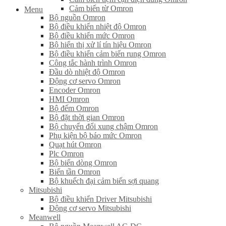
Cảm biến từ Omron
Menu
Bộ nguồn Omron
Bộ điều khiển nhiệt độ Omron
Bộ điều khiển mức Omron
Bộ hiển thị xử lí tín hiệu Omron
Bộ điều khiển cảm biến rung Omron
Công tắc hành trình Omron
Đầu dò nhiệt độ Omron
Động cơ servo Omron
Encoder Omron
HMI Omron
Bộ đếm Omron
Bộ đặt thời gian Omron
Bộ chuyển đổi xung chậm Omron
Phụ kiện bộ báo mức Omron
Quạt hút Omron
Plc Omron
Bộ biến dòng Omron
Biến tần Omron
Bộ khuếch đại cảm biến sợi quang
Mitsubishi
Bộ điều khiển Driver Mitsubishi
Động cơ servo Mitsubishi
Meanwell