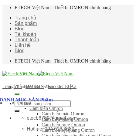
Skip
ETECH Việt Nam | Thiết bị OMRON chính hãng
to
Trang chủ
content
Sản phẩm
Blog
Tài khoản
Thanh toán
Liên hệ
Blog
ETECH Việt Nam | Thiết bị OMRON chính hãng
Tìm
Trang chủ
/
OMRON
/
Encoder E6A2
kiếm:
DANH MỤC SẢN Phẩm
Omron
Tìm
Cảm biến Omron
kiếm:
Cảm biến màu Omron
etech6789@gmail.com
Cảm biến quang Omron
Cảm biến rung Omron
Hotline: 094 616 3689
Cảm biến sợi quang Omron
Cảm biến tiệm cận điện dung Omron