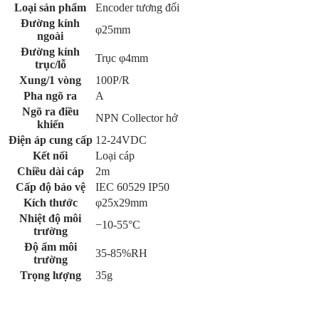
Loại sản phẩm
Encoder tương đối
Đường kính
φ25mm
ngoài
Đường kính
Trục φ4mm
trục/lỗ
Xung/1 vòng
100P/R
Pha ngõ ra
A
Ngõ ra điều
NPN Collector hở
khiển
Điện áp cung cấp
12-24VDC
Kết nối
Loại cáp
Chiều dài cáp
2m
Cấp độ bảo vệ
IEC 60529 IP50
Kích thước
φ25x29mm
Nhiệt độ môi
−10-55°C
trường
Độ ẩm môi
35-85%RH
trường
Trọng lượng
35g