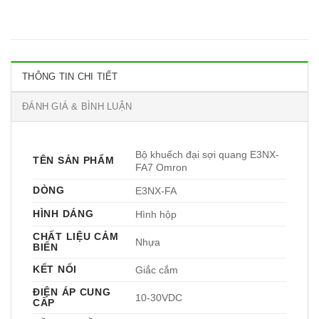
THÔNG TIN CHI TIẾT
ĐÁNH GIÁ & BÌNH LUẬN
Bộ khuếch đại sợi quang E3NX-
TÊN SẢN PHẨM
FA7 Omron
DÒNG
E3NX-FA
HÌNH DÁNG
Hình hộp
CHẤT LIỆU CẢM
Nhựa
BIẾN
KẾT NỐI
Giắc cắm
ĐIỆN ÁP CUNG
10-30VDC
CẤP