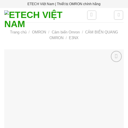
Skip
ETECH Việt Nam | Thiết bị OMRON chính hãng
to
content
Trang chủ
/
OMRON
/
Cảm biến Omron
/
CẢM BIẾN QUANG
OMRON
/
E3NX
Add to
wishlist