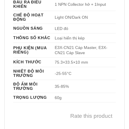
ĐẦU RA ĐIỀU
1 NPN Collector hở + 1Input
KHIỂN
CHẾ ĐỘ HOẠT
Light ON/Dark ON
ĐỘNG
NGUỒN SÁNG
LED đỏ
THÔNG SỐ KHÁC
Loại hiển thị kép
E3X-CN21 Cáp Master, E3X-
PHỤ KIỆN (MUA
RIÊNG)
CN21 Cáp Slave
KÍCH THƯỚC
75.3×33.5×10 mm
NHIỆT ĐỘ MÔI
-25-55°C
TRƯỜNG
ĐỘ ẨM MÔI
35-85%
TRƯỜNG
TRỌNG LƯỢNG
60g
Rate this product