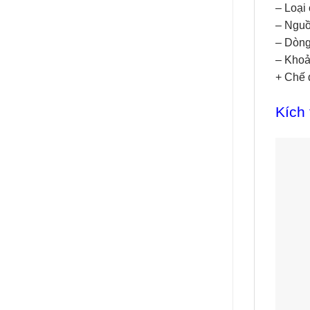
– Loại
– Nguồ
– Dòng
– Khoả
+ Chế 
Kích