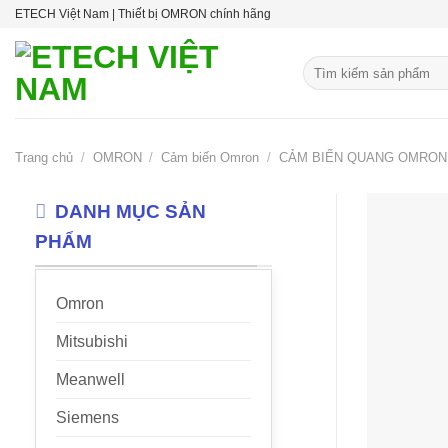
Skip
ETECH Việt Nam | Thiết bị OMRON chính hãng
to
content
Tìm
kiếm:
Trang chủ
/
OMRON
/
Cảm biến Omron
/
CẢM BIẾN QUANG OMRON
DANH MỤC SẢN
PHẨM
Omron
Mitsubishi
Meanwell
Siemens