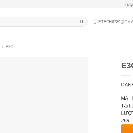
Trang
ETECH6789@GMA
/
E3C
E3
DAN
Add to
wishlist
MÃ H
Tài l
LƯỢT
268