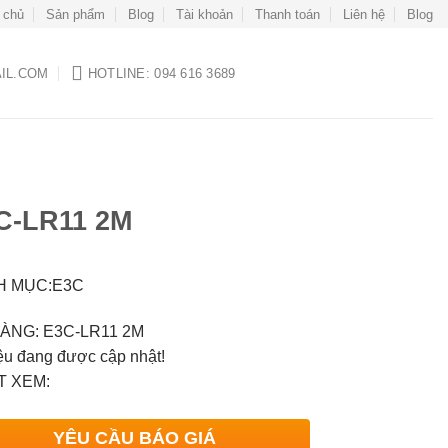
 chủ
Sản phẩm
Blog
Tài khoản
Thanh toán
Liên hệ
Blog
IL.COM
HOTLINE: 094 616 3689
C-LR11 2M
H MỤC:E3C
ÀNG: E3C-LR11 2M
iệu đang được cập nhật!
 XEM:
YÊU CẦU BÁO GIÁ