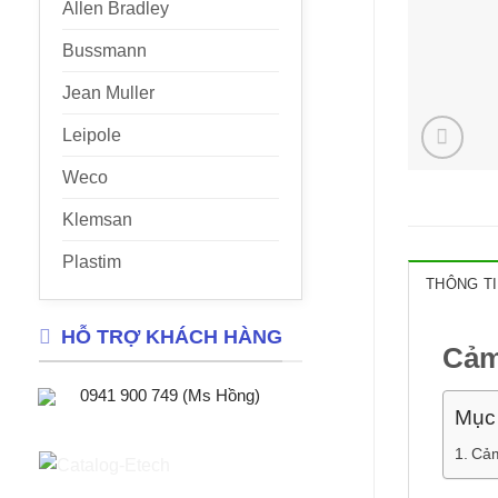
Allen Bradley
Bussmann
Jean Muller
Leipole
Weco
Klemsan
Plastim
THÔNG TI
HỖ TRỢ KHÁCH HÀNG
Cảm
0941 900 749 (Ms Hồng)
Mục 
Cảm