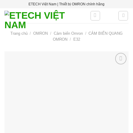
Skip
ETECH Việt Nam | Thiết bị OMRON chính hãng
to
content
Trang chủ
/
OMRON
/
Cảm biến Omron
/
CẢM BIẾN QUANG
OMRON
/
E32
Add to
wishlist