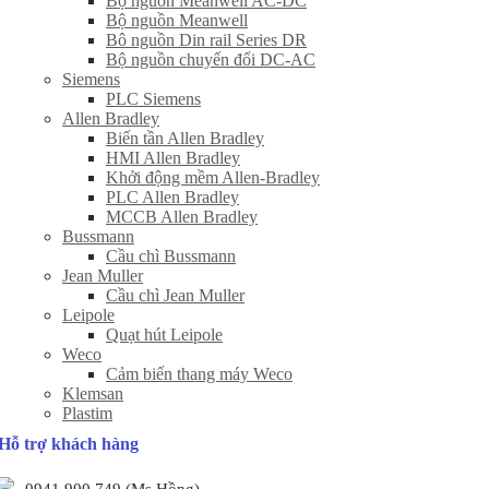
Bộ nguồn Meanwell AC-DC
Bộ nguồn Meanwell
Bô nguồn Din rail Series DR
Bộ nguồn chuyển đổi DC-AC
Siemens
PLC Siemens
Allen Bradley
Biến tần Allen Bradley
HMI Allen Bradley
Khởi động mềm Allen-Bradley
PLC Allen Bradley
MCCB Allen Bradley
Bussmann
Cầu chì Bussmann
Jean Muller
Cầu chì Jean Muller
Leipole
Quạt hút Leipole
Weco
Cảm biến thang máy Weco
Klemsan
Plastim
Hỗ trợ khách hàng
0941 900 749 (Ms Hồng)