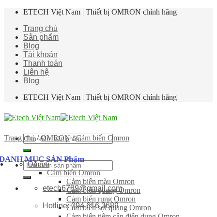
Skip
ETECH Việt Nam | Thiết bị OMRON chính hãng
to
Trang chủ
content
Sản phẩm
Blog
Tài khoản
Thanh toán
Liên hệ
Blog
ETECH Việt Nam | Thiết bị OMRON chính hãng
Tìm
Trang chủ
/
OMRON
/
Cảm biến Omron
kiếm:
DANH MỤC SẢN Phẩm
Omron
Tìm
Cảm biến Omron
kiếm:
Cảm biến màu Omron
etech6789@gmail.com
Cảm biến quang Omron
Cảm biến rung Omron
Hotline: 094 616 3689
Cảm biến sợi quang Omron
Cảm biến tiệm cận điện dung Omron