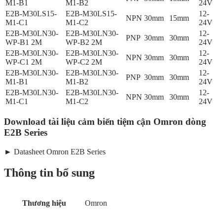
M1-B1
M1-B2
24V
E2B-M30LS15-
E2B-M30LS15-
12-
NPN
30mm
15mm
M1-C1
M1-C2
24V
E2B-M30LN30-
E2B-M30LN30-
12-
PNP
30mm
30mm
WP-B1 2M
WP-B2 2M
24V
E2B-M30LN30-
E2B-M30LN30-
12-
NPN
30mm
30mm
WP-C1 2M
WP-C2 2M
24V
E2B-M30LN30-
E2B-M30LN30-
12-
PNP
30mm
30mm
M1-B1
M1-B2
24V
E2B-M30LN30-
E2B-M30LN30-
12-
NPN
30mm
30mm
M1-C1
M1-C2
24V
Download tài liệu cảm biến tiệm cận Omron dòng
E2B Series
► Datasheet Omron E2B Series
Thông tin bổ sung
Thương hiệu
Omron