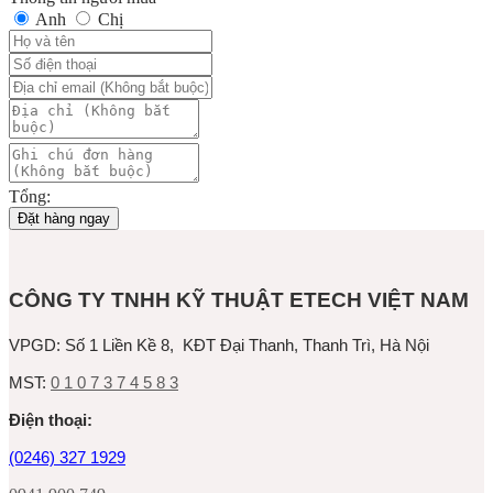
Anh
Chị
Tổng:
Đặt hàng ngay
CÔNG TY TNHH KỸ THUẬT ETECH VIỆT NAM
VPGD:
Số 1 Liền Kề 8, KĐT Đại Thanh, Thanh Trì, Hà Nội
MST:
0 1 0 7 3 7 4 5 8 3
Ðiện thoại:
(0246) 327 1929