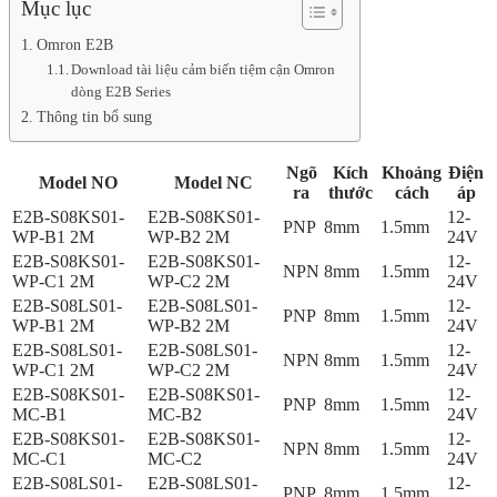
Mục lục
Omron E2B
Download tài liệu cảm biến tiệm cận Omron
dòng E2B Series
Thông tin bổ sung
Ngõ
Kích
Khoảng
Điện
Model NO
Model NC
ra
thước
cách
áp
E2B-S08KS01-
E2B-S08KS01-
12-
PNP
8mm
1.5mm
WP-B1 2M
WP-B2 2M
24V
E2B-S08KS01-
E2B-S08KS01-
12-
NPN
8mm
1.5mm
WP-C1 2M
WP-C2 2M
24V
E2B-S08LS01-
E2B-S08LS01-
12-
PNP
8mm
1.5mm
WP-B1 2M
WP-B2 2M
24V
E2B-S08LS01-
E2B-S08LS01-
12-
NPN
8mm
1.5mm
WP-C1 2M
WP-C2 2M
24V
E2B-S08KS01-
E2B-S08KS01-
12-
PNP
8mm
1.5mm
MC-B1
MC-B2
24V
E2B-S08KS01-
E2B-S08KS01-
12-
NPN
8mm
1.5mm
MC-C1
MC-C2
24V
E2B-S08LS01-
E2B-S08LS01-
12-
PNP
8mm
1.5mm