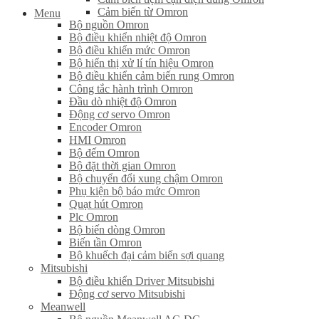
Cảm biến từ Omron
Menu
Bộ nguồn Omron
Bộ điều khiển nhiệt độ Omron
Bộ điều khiển mức Omron
Bộ hiển thị xử lí tín hiệu Omron
Bộ điều khiển cảm biến rung Omron
Công tắc hành trình Omron
Đầu dò nhiệt độ Omron
Động cơ servo Omron
Encoder Omron
HMI Omron
Bộ đếm Omron
Bộ đặt thời gian Omron
Bộ chuyển đổi xung chậm Omron
Phụ kiện bộ báo mức Omron
Quạt hút Omron
Plc Omron
Bộ biến dòng Omron
Biến tần Omron
Bộ khuếch đại cảm biến sợi quang
Mitsubishi
Bộ điều khiển Driver Mitsubishi
Động cơ servo Mitsubishi
Meanwell