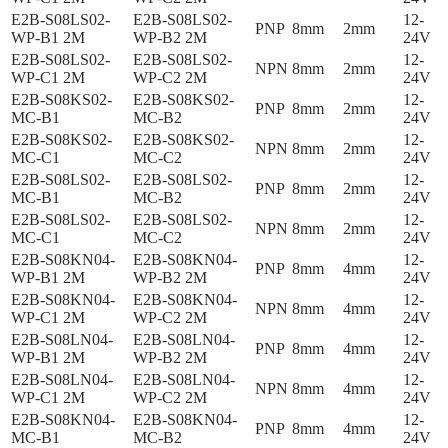
E2B-S08LS02-
E2B-S08LS02-
12-
PNP
8mm
2mm
WP-B1 2M
WP-B2 2M
24V
E2B-S08LS02-
E2B-S08LS02-
12-
NPN
8mm
2mm
WP-C1 2M
WP-C2 2M
24V
E2B-S08KS02-
E2B-S08KS02-
12-
PNP
8mm
2mm
MC-B1
MC-B2
24V
E2B-S08KS02-
E2B-S08KS02-
12-
NPN
8mm
2mm
MC-C1
MC-C2
24V
E2B-S08LS02-
E2B-S08LS02-
12-
PNP
8mm
2mm
MC-B1
MC-B2
24V
E2B-S08LS02-
E2B-S08LS02-
12-
NPN
8mm
2mm
MC-C1
MC-C2
24V
E2B-S08KN04-
E2B-S08KN04-
12-
PNP
8mm
4mm
WP-B1 2M
WP-B2 2M
24V
E2B-S08KN04-
E2B-S08KN04-
12-
NPN
8mm
4mm
WP-C1 2M
WP-C2 2M
24V
E2B-S08LN04-
E2B-S08LN04-
12-
PNP
8mm
4mm
WP-B1 2M
WP-B2 2M
24V
E2B-S08LN04-
E2B-S08LN04-
12-
NPN
8mm
4mm
WP-C1 2M
WP-C2 2M
24V
E2B-S08KN04-
E2B-S08KN04-
12-
PNP
8mm
4mm
MC-B1
MC-B2
24V